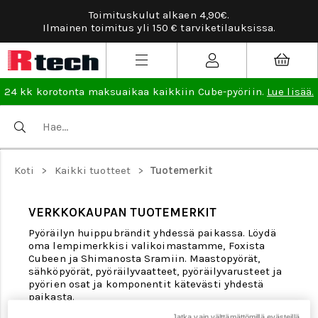
Toimituskulut alkaen 4,90€.
Ilmainen toimitus yli 150 € tarviketilauksissa.
24 kk korotonta maksuaikaa kaikkiin Cube-pyöriin.
Lue lisää.
Koti
>
Kaikki tuotteet
>
Tuotemerkit
VERKKOKAUPAN TUOTEMERKIT
Pyöräilyn huippubrändit yhdessä paikassa. Löydä
oma lempimerkkisi valikoimastamme, Foxista
Cubeen ja Shimanosta Sramiin. Maastopyörät,
sähköpyörät, pyöräilyvaatteet, pyöräilyvarusteet ja
pyörien osat ja komponentit kätevästi yhdestä
paikasta.
Jatka vain välttämättömillä evästeillä