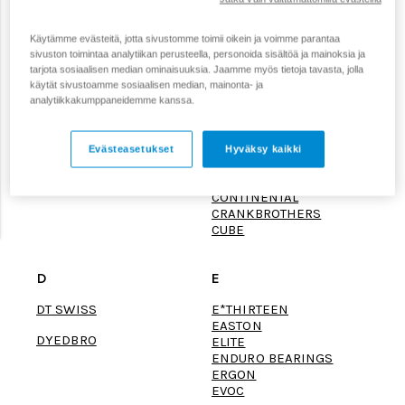
1-9
A
45NRTH
ABUS
Käytämme evästeitä, jotta sivustomme toimii oikein ja voimme parantaa
6D
ACID
sivuston toimintaa analytiikan perusteella, personoida sisältöä ja mainoksia ja
ALEXRIMS
tarjota sosiaalisen median ominaisuuksia. Jaamme myös tietoja tavasta, jolla
ASS SAVER
käytät sivustoamme sosiaalisen median, mainonta- ja
analytiikkakumppaneidemme kanssa.
AVID
B
C
Evästeasetukset
Hyväksy kaikki
BONTRAGER
CAVO
BOSCH
CONNECT
CONTINENTAL
CRANKBROTHERS
CUBE
D
E
DT SWISS
E*THIRTEEN
EASTON
DYEDBRO
ELITE
ENDURO BEARINGS
ERGON
EVOC