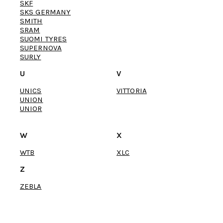
SKF
SKS GERMANY
SMITH
SRAM
SUOMI TYRES
SUPERNOVA
SURLY
U
V
UNICS
VITTORIA
UNION
UNIOR
W
X
WTB
XLC
Z
ZEBLA