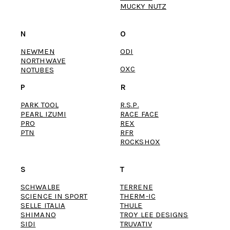
MUCKY NUTZ
N
O
NEWMEN
ODI
NORTHWAVE
OXC
NOTUBES
P
R
PARK TOOL
R.S.P.
PEARL IZUMI
RACE FACE
PRO
REX
PTN
RFR
ROCKSHOX
S
T
SCHWALBE
TERRENE
SCIENCE IN SPORT
THERM-IC
SELLE ITALIA
THULE
SHIMANO
TROY LEE DESIGNS
SIDI
TRUVATIV