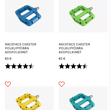
RACEFACE CHESTER
RACEFACE CHESTER
POLKUPYÖRÄN
POLKUPYÖRÄN
AVOPOLKIMET
AVOPOLKIMET
65 €
65 €
Arvio:
4.8 5:sta tähdestä
Arvio:
4.8 5:sta tä