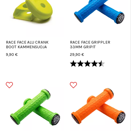
RACE FACE ALU CRANK
RACE FACE GRIPPLER
BOOT KAMMENSUOJA
33MM GRIPIT
9,90 €
29,90 €
Arvio:
4.4 5:sta tä