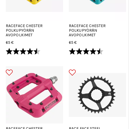
RACEFACE CHESTER
RACEFACE CHESTER
POLKUPYÖRÄN
POLKUPYÖRÄN
AVOPOLKIMET
AVOPOLKIMET
65 €
65 €
Arvio:
4.8 5:sta tähdestä
Arvio:
4.8 5:sta tä
RACEFACE CHESTER
RACE FACE STEEL