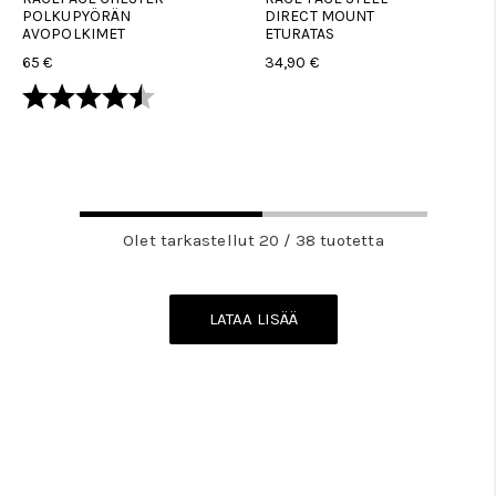
POLKUPYÖRÄN
DIRECT MOUNT
AVOPOLKIMET
ETURATAS
65 €
34,90 €
Arvio:
4.8 5:sta tähdestä
Olet tarkastellut 20 / 38 tuotetta
LATAA LISÄÄ