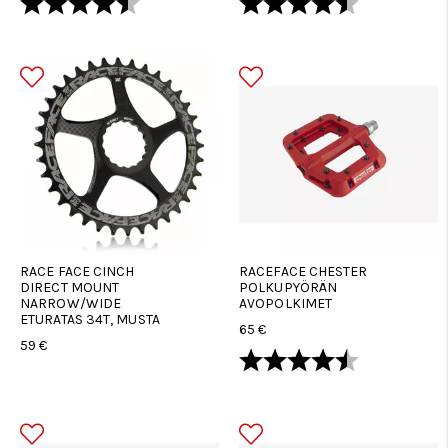
RACE FACE CINCH
RACEFACE CHESTER
DIRECT MOUNT
POLKUPYÖRÄN
NARROW/WIDE
AVOPOLKIMET
ETURATAS 34T, MUSTA
65 €
59 €
Arvio:
4.8 5:sta tä