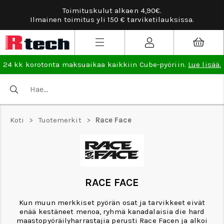
Toimituskulut alkaen 4,90€.
Ilmainen toimitus yli 150 € tarviketilauksissa.
24 kk korotonta maksuaikaa kaikkiin Cube-pyöriin.
Lue lisää.
Koti
>
Tuotemerkit
>
Race Face
RACE FACE
Kun muun merkkiset pyörän osat ja tarvikkeet eivät
enää kestäneet menoa, ryhmä kanadalaisia die hard
maastopyöräilyharrastajia perusti Race Facen ja alkoi