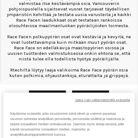
valmistaa itse kestävämpiä osia. Vancouverin
pohjoispuolella sijaitsevat vuoret tarjoavat täydellisen
ympäristön kehittää ja testata uusia varusteita ja kaikki
Race Facen laadukkaat osat testataan rankoissa
olosuhteissa maailmanluokan pyöräilijöiden toimesta.
Race Facen polkupyörän osat ovat kestäviä ja kevyitä, ne
ovat luotettavampia kuin mitkään muut pyörän osat.
Race Face on edelläkävijä maastopyörien osissa ja
uusien tuotteiden valmistuksessa onkin ehtona se, että
niistä tulee olla todellista hyötyä pyöräilijälle.
Rtechiltä löytyy laaja valikoima Race Face pyörän osia
kuten polkimia, ohjaustankoja, eturattaita ja grippejä.
Suodata
Järjestys
Jatka vain välttämättömillä evästeillä
Käytämme evästeitä, jotta sivustomme toimii oikein ja voimme parantaa
sivuston toimintaa analytiikan perusteella, personoida sisältöä ja mainoksia ja
tarjota sosiaalisen median ominaisuuksia. Jaamme myös tietoja tavasta, jolla
käytät sivustoamme sosiaalisen median, mainonta- ja
analytiikkakumppaneidemme kanssa.