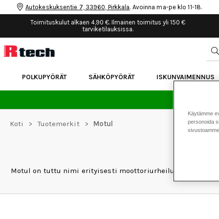
Autokeskuksentie 7, 33960, Pirkkala
. Avoinna ma-pe klo 11-18.
Toimituskulut alkaen 4,90 €. Ilmainen toimitus yli 150 €
tarviketilauksissa.
POLKUPYÖRÄT
SÄHKÖPYÖRÄT
ISKUNVAIMENNUS
24 
Käytämme eväs
personoida si
Koti
>
Tuotemerkit
>
Motul
sivustoamme 
Motul on tuttu nimi erityisesti moottoriurheilun maailmast