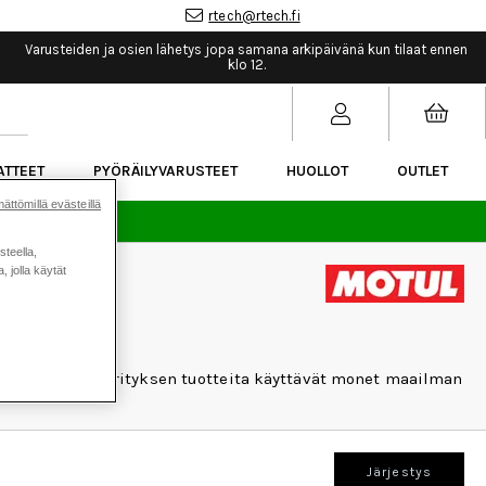
rtech@rtech.fi
Varusteiden ja osien lähetys jopa samana arkipäivänä kun tilaat ennen
klo 12.
ATTEET
PYÖRÄILYVARUSTEET
HUOLLOT
OUTLET
ättömillä evästeillä
sää.
steella,
 jolla käytät
n kehittäjänä. Yrityksen tuotteita käyttävät monet maailman
Järjestys