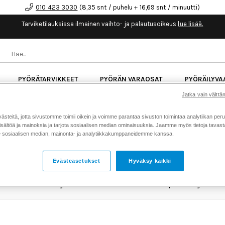
010 423 3030
(8,35 snt / puhelu + 16,69 snt / minuutti)
Tarviketilauksissa ilmainen vaihto- ja palautusoikeus
lue lisää.
PYÖRÄTARVIKKEET
PYÖRÄN VARAOSAT
PYÖRÄILYVA
Jatka vain välttäm
kk korotonta maksuaikaa kaikkiin Cube-pyöriin.
Lue li
teitä, jotta sivustomme toimii oikein ja voimme parantaa sivuston toimintaa analytiikan peru
sältöä ja mainoksia ja tarjota sosiaalisen median ominaisuuksia. Jaamme myös tietoja tavasta,
sosiaalisen median, mainonta- ja analytiikkakumppaneidemme kanssa.
MOTUL
Evästeasetukset
Hyväksy kaikki
a, ja se tunnetaan ensimmäisen täyssynteettisen voiteluainee
kärkinimet ja ne ovat voittaneet lukuisia palkintoja.