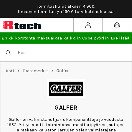
Toimituskulut alkaen 4,90€.
Ilmainen toimitus yli 150 € tarviketilauksissa.
24 kk korotonta maksuaikaa kaikkiin Cube-pyöriin.
Lue lisää.
Koti
>
Tuotemerkit
>
Galfer
GALFER
Galfer on valmistanut jarrukomponentteja jo vuodesta
1952. Yritys aloitti toimintansa moottoripyörien, autojen
ja raskaan kaluston jarrujen osien valmistajana.