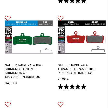
GALFER JARRUPALA PRO
GALFER JARRUPALA
SHIMANO SAINT ZEE
ADVANCED SRAM GUIDE
SHIMANON 4-
R RS RSC ULTIMATE G2
MÄNTÄISEEN JARRUUN
29,90 €
34,90 €
Arvio:
5.0 5:sta tä