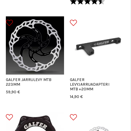
Arvio:
4.8 5:sta tä
GALFER JARRULEVY MTB
GALFER
223MM
LEVYJARRUADAPTERI
MTB +20MM
59,90 €
14,90 €