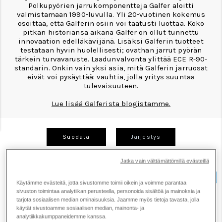
Polkupyörien jarrukomponentteja Galfer aloitti
valmistamaan 1990-luvulla. Yli 20-vuotinen kokemus
osoittaa, että Galferin osiin voi taatusti luottaa. Koko
pitkän historiansa aikana Galfer on ollut tunnettu
innovaation edelläkävijänä. Lisäksi Galferin tuotteet
testataan hyvin huolellisesti; ovathan jarrut pyörän
tärkein turvavaruste. Laadunvalvonta ylittää ECE R-90-
standarin. Onkin vain yksi asia, mitä Galferin jarruosat
eivät voi pysäyttää: vauhtia, jolla yritys suuntaa
tulevaisuuteen.
Lue lisää Galferista blogistamme.
Suodata
Järjestys
Jatka vain välttämättömillä evästeillä
Käytämme evästeitä, jotta sivustomme toimii oikein ja voimme parantaa
sivuston toimintaa analytiikan perusteella, personoida sisältöä ja mainoksia ja
tarjota sosiaalisen median ominaisuuksia. Jaamme myös tietoja tavasta, jolla
käytät sivustoamme sosiaalisen median, mainonta- ja
analytiikkakumppaneidemme kanssa.