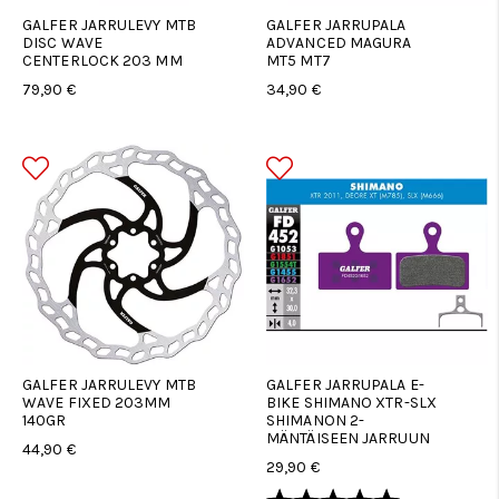
GALFER JARRULEVY MTB
GALFER JARRUPALA
DISC WAVE
ADVANCED MAGURA
CENTERLOCK 203 MM
MT5 MT7
79,90 €
34,90 €
GALFER JARRULEVY MTB
GALFER JARRUPALA E-
WAVE FIXED 203MM
BIKE SHIMANO XTR-SLX
140GR
SHIMANON 2-
MÄNTÄISEEN JARRUUN
44,90 €
29,90 €
Arvio:
5.0 5:sta tä