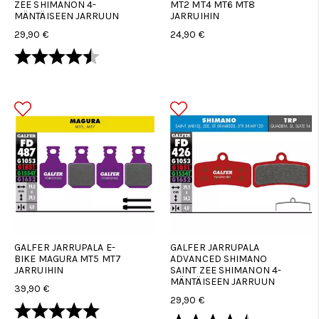
ZEE SHIMANON 4-
MT2 MT4 MT6 MT8
MÄNTÄISEEN JARRUUN
JARRUIHIN
29,90 €
24,90 €
Arvio:
4.7 5:sta tähdestä
GALFER JARRUPALA E-
GALFER JARRUPALA
BIKE MAGURA MT5 MT7
ADVANCED SHIMANO
JARRUIHIN
SAINT ZEE SHIMANON 4-
MÄNTÄISEEN JARRUUN
39,90 €
29,90 €
Arvio:
5.0 5:sta tähdestä