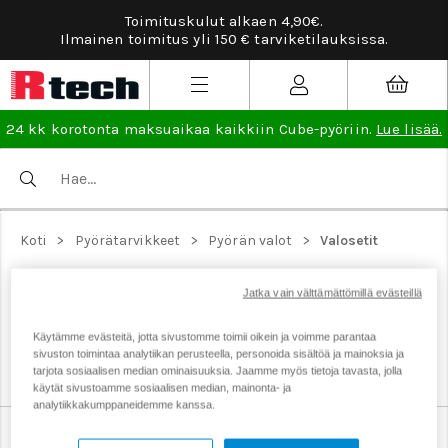
Toimituskulut alkaen 4,90€.
Ilmainen toimitus yli 150 € tarviketilauksissa.
24 kk korotonta maksuaikaa kaikkiin Cube-pyöriin.
Lue lisää.
>
>
>
Koti
Pyörätarvikkeet
Pyörän valot
Valosetit
PYÖRÄN VALOSETIT
Jatka vain välttämättömillä evästeillä
Valosetit sisältävät lakisääteiset etu- ja takavalot
pyörään, eteen vaalea valo ja taakse punainen. Valosetit
Käytämme evästeitä, jotta sivustomme toimii oikein ja voimme parantaa
sopivat lähtökohtaisesti pyörään kuin pyörään.
sivuston toimintaa analytiikan perusteella, personoida sisältöä ja mainoksia ja
tarjota sosiaalisen median ominaisuuksia. Jaamme myös tietoja tavasta, jolla
käytät sivustoamme sosiaalisen median, mainonta- ja
analytiikkakumppaneidemme kanssa.
Etuvalot
Heijastimet
Kypärävalot
Takavalot