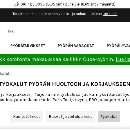
010 423 3030
(8,35 snt / puhelu + 16,69 snt / minuutti)
Tarviketilauksissa ilmainen vaihto- ja palautusoikeus
lue lisää.
PYÖRÄTARVIKKEET
PYÖRÄN VARAOSAT
PYÖRÄILYVA
kk korotonta maksuaikaa kaikkiin Cube-pyöriin.
Lue li
kalut
TYÖKALUT PYÖRÄN HUOLTOON JA KORJAUKSEE
a korjaukseen. Tarjolla niin työkalusarjat kuin yksittäiset t
polkupyörämekaanikolle: Park Tool, Lezyne, PRO ja paljon muita
Huoltotelineet
Rasvat ja voiteluaineet
Työkalut