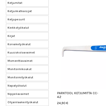
Ketjumitat
Ketjunkatkaisijat
Ketjupesurit
Kiekkotyökalut
Kirjat
Korvaketyökalut
Kuusiokoloavaimet
Momenttiavaimet
Monitoimikoukut
Monitoimityökalut
Napatyökalut
PARKTOOL KETJUMITTA CC-
Nippeliavaimet
4.2
Ohjainlaakerityökalut
24,90 €