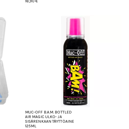
18,90 €
MUC-OFF B.A.M. BOTTLED
AIR MAGIC ULKO- JA
SISÄRENKAAN TÄYTTÖAINE
125ML