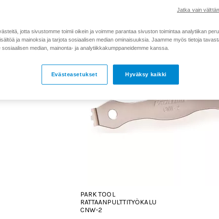
Jatka vain välttäm
teitä, jotta sivustomme toimii oikein ja voimme parantaa sivuston toimintaa analytiikan peru
sältöä ja mainoksia ja tarjota sosiaalisen median ominaisuuksia. Jaamme myös tietoja tavasta,
sosiaalisen median, mainonta- ja analytiikkakumppaneidemme kanssa.
Evästeasetukset
Hyväksy kaikki
PARK TOOL
RATTAANPULTTITYÖKALU
CNW-2