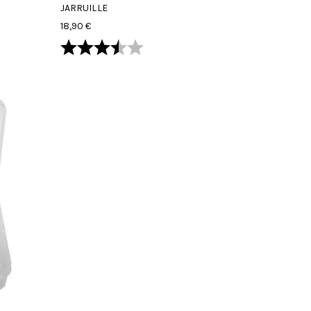
JARRUILLE
18,90 €
Arvio:
3.8 5:sta tähdestä