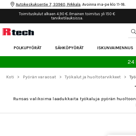
Autokeskuksentie 7, 33960, Pirkkala
. Avoinna ma-pe klo 11-18.
Toimituskulut alkaen 4,90 €. Ilmainen toimitus yli 150 €
tarviketilauksissa.
POLKUPYÖRÄT
SÄHKÖPYÖRÄT
ISKUNVAIMENNUS
24 
>
>
>
Koti
Pyörän varaosat
Työkalut ja huoltotarvikkeet
Työ
Runsas valikoima laadukkaita työkaluja pyörän huoltoon j