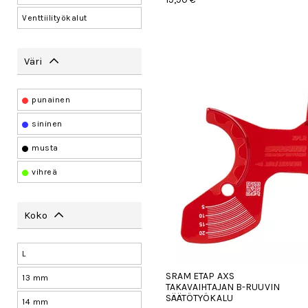
Venttiilityökalut
Väri
punainen
sininen
musta
vihreä
Koko
L
SRAM ETAP AXS
13 mm
TAKAVAIHTAJAN B-RUUVIN
SÄÄTÖTYÖKALU
14 mm