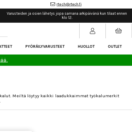
rtech@rtech.fi
Varusteiden ja osien lähetys jopa samana arkipäivänä kun tilaat ennen
klo 12.
ATTEET
PYÖRÄILYVARUSTEET
HUOLLOT
OUTLET
sää.
N
yökalut. Meiltä löytyy kaikki laadukkaimmat työkalumerkit
.