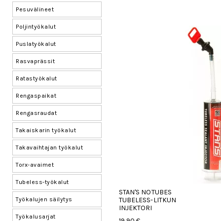
Pesuvälineet
Poljintyökalut
Puslatyökalut
Rasvaprässit
Ratastyökalut
Rengaspaikat
Rengasraudat
Takaiskarin työkalut
Takavaihtajan työkalut
Torx-avaimet
Tubeless-työkalut
STAN'S NOTUBES
Työkalujen säilytys
TUBELESS-LITKUN
INJEKTORI
Työkalusarjat
19,90 €