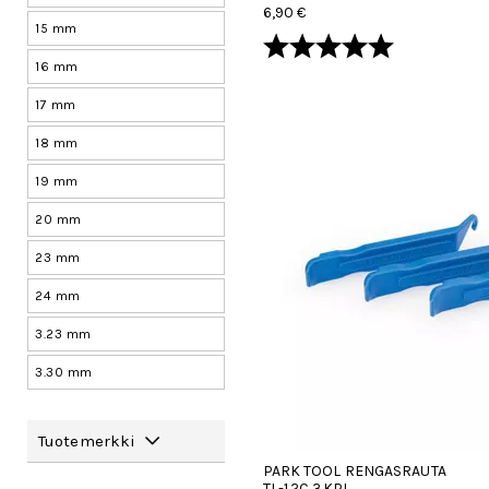
6,90 €
15 mm
Arvio:
5.0 5:sta tä
16 mm
17 mm
18 mm
19 mm
20 mm
23 mm
24 mm
3.23 mm
3.30 mm
Tuotemerkki
PARK TOOL RENGASRAUTA
TL-1.2C 3KPL