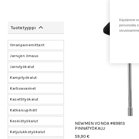
Käytämme eväs
personoida si
Tuotetyyppi
sivustoamme 
Ilmanpainemittarit
Jarrujen ilmaus
Jarrutyökalut
Kampityökalut
Kartioavaimet
Kasettityökalut
Katkaisupihdit
Keskiötyökalut
NEWMEN VONOA #89813
PINNATYÖKALU
Ketjulukkotyökalut
59,90 €