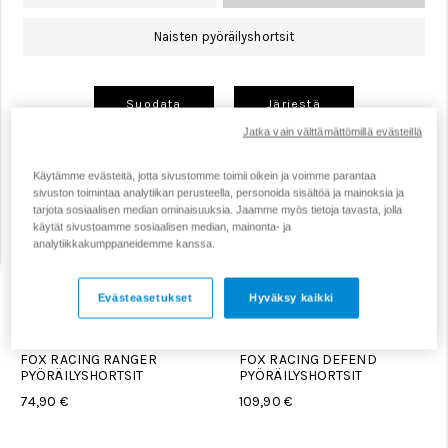
Naisten pyöräilyshortsit
Suodata
Järjestä
Jatka vain välttämättömillä evästeillä
Käytämme evästeitä, jotta sivustomme toimii oikein ja voimme parantaa
sivuston toimintaa analytiikan perusteella, personoida sisältöä ja mainoksia ja
tarjota sosiaalisen median ominaisuuksia. Jaamme myös tietoja tavasta, jolla
käytät sivustoamme sosiaalisen median, mainonta- ja
analytiikkakumppaneidemme kanssa.
Evästeasetukset
Hyväksy kaikki
FOX RACING RANGER
FOX RACING DEFEND
PYÖRÄILYSHORTSIT
PYÖRÄILYSHORTSIT
74,90 €
109,90 €