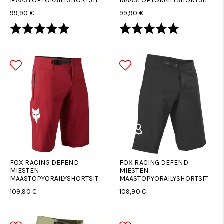
MAASTOPYÖRÄILYSHORTSIT
MAASTOPYÖRÄILYSHORTSIT
99,90 €
99,90 €
Arvio:
5.0 5:sta tähdestä
Arvio:
5.0 5:sta tä
FOX RACING DEFEND
FOX RACING DEFEND
MIESTEN
MIESTEN
MAASTOPYÖRÄILYSHORTSIT
MAASTOPYÖRÄILYSHORTSIT
109,90 €
109,90 €