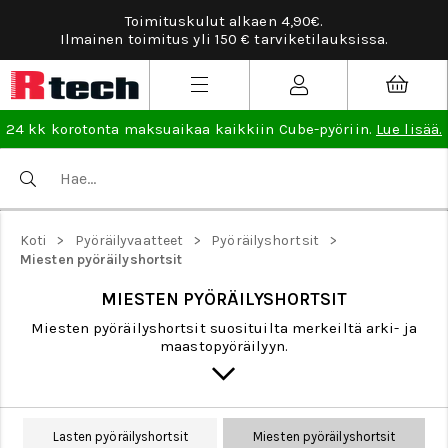
Toimituskulut alkaen 4,90€.
Ilmainen toimitus yli 150 € tarviketilauksissa.
24 kk korotonta maksuaikaa kaikkiin Cube-pyöriin.
Lue lisää.
>
>
>
Koti
Pyöräilyvaatteet
Pyöräilyshortsit
Miesten pyöräilyshortsit
MIESTEN PYÖRÄILYSHORTSIT
Miesten pyöräilyshortsit suosituilta merkeiltä arki- ja
maastopyöräilyyn.
Lasten pyöräilyshortsit
Miesten pyöräilyshortsit