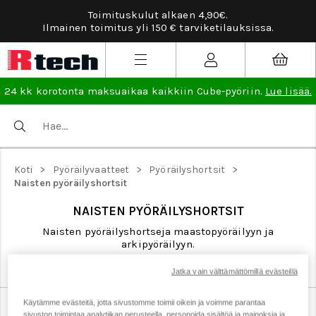
Toimituskulut alkaen 4,90€.
Ilmainen toimitus yli 150 € tarviketilauksissa.
24 kk korotonta maksuaikaa kaikkiin Cube-pyöriin.
Lue lisää.
>
>
>
Koti
Pyöräilyvaatteet
Pyöräilyshortsit
Naisten pyöräilyshortsit
NAISTEN PYÖRÄILYSHORTSIT
Naisten pyöräilyshortseja maastopyöräilyyn ja
arkipyöräilyyn.
Jatka vain välttämättömillä evästeillä
Käytämme evästeitä, jotta sivustomme toimii oikein ja voimme parantaa
Lasten pyöräilyshortsit
Miesten pyöräilyshortsit
sivuston toimintaa analytiikan perusteella, personoida sisältöä ja mainoksia ja