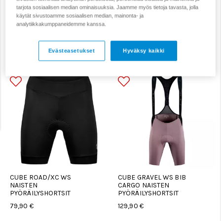
tarjota sosiaalisen median ominaisuuksia. Jaamme myös tietoja tavasta, jolla
käytät sivustoamme sosiaalisen median, mainonta- ja
Naisten pyöräilyshortsit
analytiikkakumppaneidemme kanssa.
Evästeasetukset
Hyväksy kaikki
Suodata
Järjestä
CUBE ROAD/XC WS
CUBE GRAVEL WS BIB
NAISTEN
CARGO NAISTEN
PYÖRÄILYSHORTSIT
PYÖRÄILYSHORTSIT
79,90 €
129,90 €