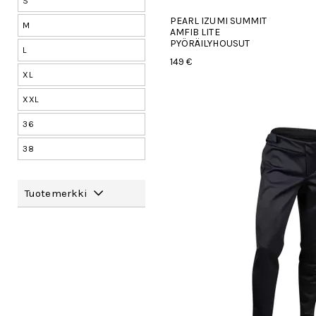
S
PEARL IZUMI SUMMIT
M
AMFIB LITE
PYÖRÄILYHOUSUT
L
149 €
XL
XXL
36
38
Tuotemerkki