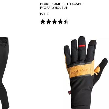
PEARL IZUMI ELITE ESCAPE
PYÖRÄILYHOUSUT
159 €
Arvio:
4.5 5:sta tähdestä