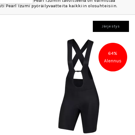
utus koko alaan. Pearl Izumin tavoitteena on valmistaa
ti Pearl Izumi pyöräilyvaatteita kaikkiin olosuhteisiin.
Järjestys
64%
Alennus