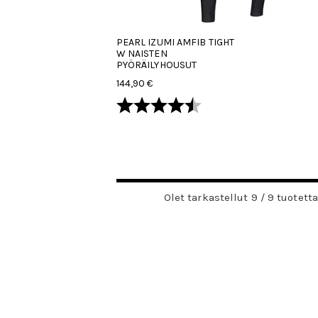
PEARL IZUMI AMFIB TIGHT
W NAISTEN
PYÖRÄILYHOUSUT
144,90 €
Arvio:
4.5 5:sta tähdestä
Olet tarkastellut 9 / 9 tuotetta