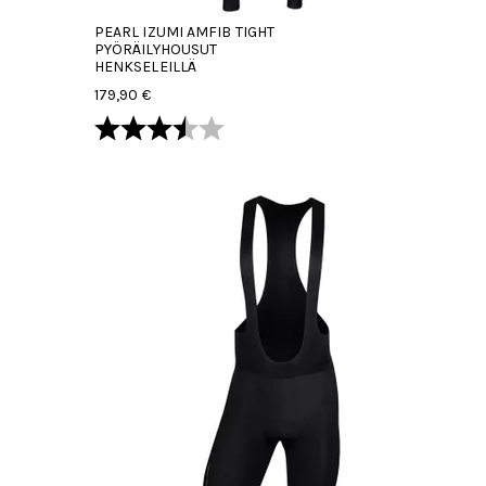
PEARL IZUMI AMFIB TIGHT
PYÖRÄILYHOUSUT
HENKSELEILLÄ
179,90 €
Arvio:
3.5 5:sta tähdestä