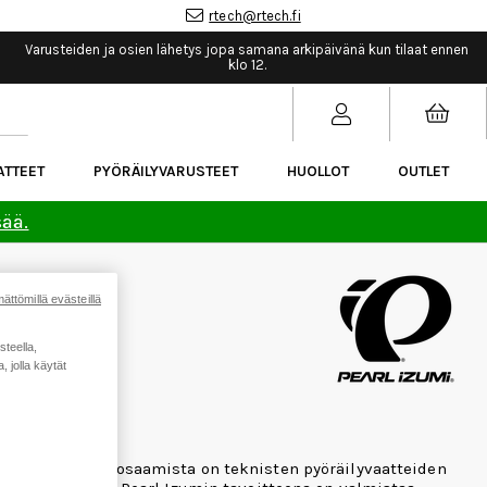
rtech@rtech.fi
Varusteiden ja osien lähetys jopa samana arkipäivänä kun tilaat ennen
klo 12.
ATTEET
PYÖRÄILYVARUSTEET
HUOLLOT
OUTLET
sää.
ättömillä evästeillä
steella,
 jolla käytät
l Izumin erikoisosaamista on teknisten pyöräilyvaatteiden