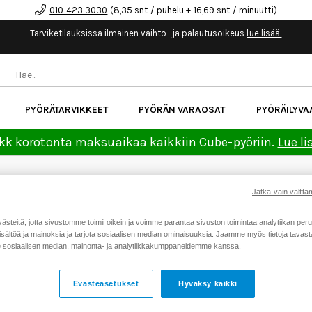
010 423 3030
(8,35 snt / puhelu + 16,69 snt / minuutti)
Tarviketilauksissa ilmainen vaihto- ja palautusoikeus
lue lisää.
PYÖRÄTARVIKKEET
PYÖRÄN VARAOSAT
PYÖRÄILYVA
kk korotonta maksuaikaa kaikkiin Cube-pyöriin.
Lue li
Jatka vain välttäm
teitä, jotta sivustomme toimii oikein ja voimme parantaa sivuston toimintaa analytiikan peru
sältöä ja mainoksia ja tarjota sosiaalisen median ominaisuuksia. Jaamme myös tietoja tavasta,
sosiaalisen median, mainonta- ja analytiikkakumppaneidemme kanssa.
PEARL IZUMI
Evästeasetukset
Hyväksy kaikki
 on yksi maailman johtavimmista pyöräilyvaatebrändeistä. Pear