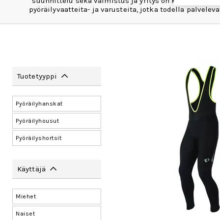
suunnittelu sekä valmistus ja yritys on kehittänyt hi
pyöräilyvaatteita- ja varusteita, jotka todella palvele
Tuotetyyppi
Pyöräilyhanskat
Pyöräilyhousut
Pyöräilyshortsit
Käyttäjä
Miehet
Naiset