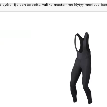
storiansa aikana monia innovaatioita, joilla on ollut suuri vaik
vat pyöräilijöiden tarpeita. Valikoimastamme löytyy monipuolises