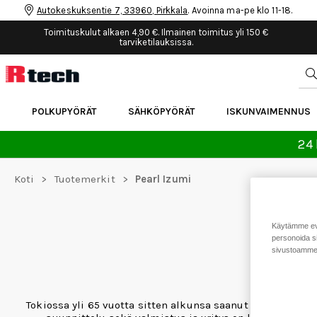
Autokeskuksentie 7, 33960, Pirkkala
. Avoinna ma-pe klo 11-18.
Toimituskulut alkaen 4,90 €. Ilmainen toimitus yli 150 €
tarviketilauksissa.
POLKUPYÖRÄT
SÄHKÖPYÖRÄT
ISKUNVAIMENNUS
24 
Koti
>
Tuotemerkit
>
Pearl Izumi
Käytämme eväs
personoida si
sivustoamme 
Tokiossa yli 65 vuotta sitten alkunsa saanut Pearl Izumi