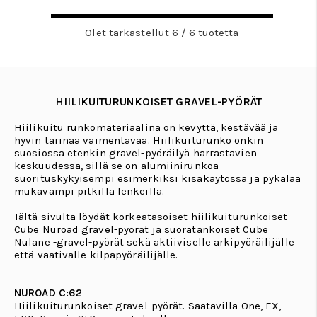
Olet tarkastellut 6 / 6 tuotetta
HIILIKUITURUNKOISET GRAVEL-PYÖRÄT
Hiilikuitu runkomateriaalina on kevyttä, kestävää ja
hyvin tärinää vaimentavaa. Hiilikuiturunko onkin
suosiossa etenkin gravel-pyöräilyä harrastavien
keskuudessa, sillä se on alumiinirunkoa
suorituskykyisempi esimerkiksi kisakäytössä ja pykälää
mukavampi pitkillä lenkeillä.
Tältä sivulta löydät korkeatasoiset hiilikuiturunkoiset
Cube Nuroad gravel-pyörät ja suoratankoiset Cube
Nulane -gravel-pyörät sekä aktiiviselle arkipyöräilijälle
että vaativalle kilpapyöräilijälle.
NUROAD C:62
Hiilikuiturunkoiset gravel-pyörät. Saatavilla One, EX,