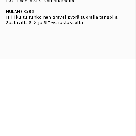
EXC, Race ja SLX -varustuksella.
NULANE C:62
Hiilikuituirunkoinen gravel-pyörä suoralla tangolla.
Saatavilla SLX ja SLT -varustuksella.