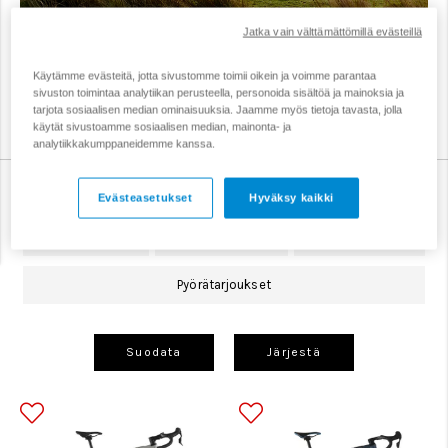
Jatka vain välttämättömillä evästeillä
Cuben gravel-pyörä on täydellinen valinta pitkille
lenkeille, bikepacking-retkille ja soratieseikkailuille.
Käytämme evästeitä, jotta sivustomme toimii oikein ja voimme parantaa
Kaikkia Cuben gravel-pyöriä yhdistävät nopeus,
sivuston toimintaa analytiikan perusteella, personoida sisältöä ja mainoksia ja
kestävyys ja mukavuus.
tarjota sosiaalisen median ominaisuuksia. Jaamme myös tietoja tavasta, jolla
käytät sivustoamme sosiaalisen median, mainonta- ja
analytiikkakumppaneidemme kanssa.
Gravel-pyörät
Hybridipyörät
Kaupunkipyörät
Evästeasetukset
Hyväksy kaikki
Lastenpyörät
Maantiepyörät
Maastopyörät
Pyörätarjoukset
Suodata
Järjestä