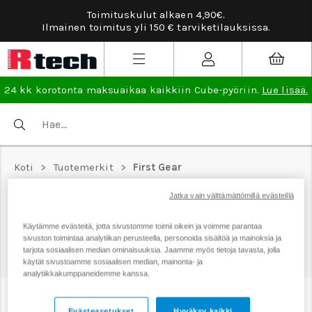
Toimituskulut alkaen 4,90€.
Ilmainen toimitus yli 150 € tarviketilauksissa.
24 kk korotonta maksuaikaa kaikkiin Cube-pyöriin.
Lue lisää.
Koti
>
Tuotemerkit
>
First Gear
Jatka vain välttämättömillä evästeillä
Käytämme evästeitä, jotta sivustomme toimii oikein ja voimme parantaa
sivuston toimintaa analytiikan perusteella, personoida sisältöä ja mainoksia ja
FIRST GEAR
tarjota sosiaalisen median ominaisuuksia. Jaamme myös tietoja tavasta, jolla
käytät sivustoamme sosiaalisen median, mainonta- ja
analytiikkakumppaneidemme kanssa.
Suodata
Järjestys
Evästeasetukset
Hyväksy kaikki