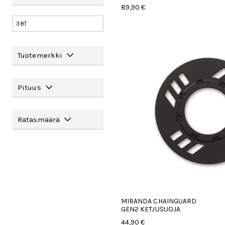
89,90 €
38T
Tuotemerkki
Pituus
Ratasmäärä
MIRANDA CHAINGUARD
GEN2 KETJUSUOJA
44,90 €