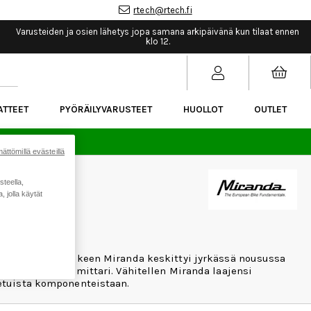
rtech@rtech.fi
Varusteiden ja osien lähetys jopa samana arkipäivänä kun tilaat ennen
klo 12.
ATTEET
PYÖRÄILYVARUSTEET
HUOLLOT
OUTLET
sää.
ättömillä evästeillä
steella,
 jolla käytät
mppua. Tämän jälkeen Miranda keskittyi jyrkässä nousussa
ninen nopeusmittari. Vähitellen Miranda laajensi
tetuista komponenteistaan.