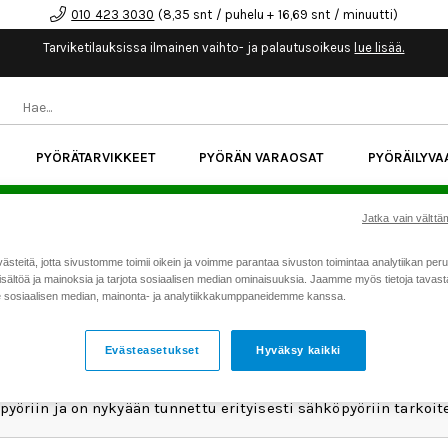
010 423 3030
(8,35 snt / puhelu + 16,69 snt / minuutti)
Tarviketilauksissa ilmainen vaihto- ja palautusoikeus
lue lisää.
PYÖRÄTARVIKKEET
PYÖRÄN VARAOSAT
PYÖRÄILYVA
kk korotonta maksuaikaa kaikkiin Cube-pyöriin.
Lue li
Jatka vain välttäm
teitä, jotta sivustomme toimii oikein ja voimme parantaa sivuston toimintaa analytiikan peru
sältöä ja mainoksia ja tarjota sosiaalisen median ominaisuuksia. Jaamme myös tietoja tavasta,
sosiaalisen median, mainonta- ja analytiikkakumppaneidemme kanssa.
MIRANDA
Evästeasetukset
Hyväksy kaikki
ityksen perustajat alkoivat suunnitella kannettavaa pyöränpu
immaksi saavutuksesi muodostui maailman ensimmäinen elektro
yöriin ja on nykyään tunnettu erityisesti sähköpyöriin tarkoi