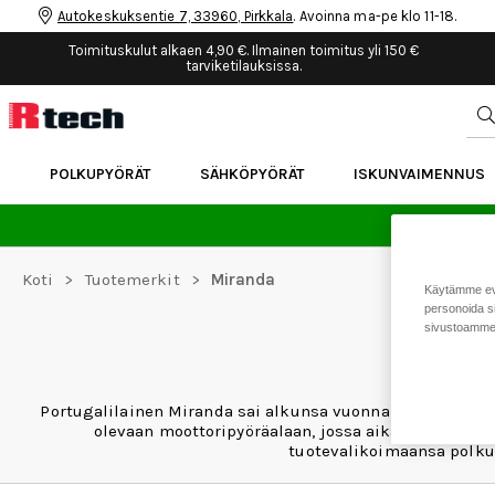
Autokeskuksentie 7, 33960, Pirkkala
. Avoinna ma-pe klo 11-18.
Toimituskulut alkaen 4,90 €. Ilmainen toimitus yli 150 €
tarviketilauksissa.
POLKUPYÖRÄT
SÄHKÖPYÖRÄT
ISKUNVAIMENNUS
24 
Koti
>
Tuotemerkit
>
Miranda
Käytämme eväs
personoida si
sivustoamme 
Portugalilainen Miranda sai alkunsa vuonna 1940, kun yr
olevaan moottoripyöräalaan, jossa aikanaan suur
tuotevalikoimaansa polkup