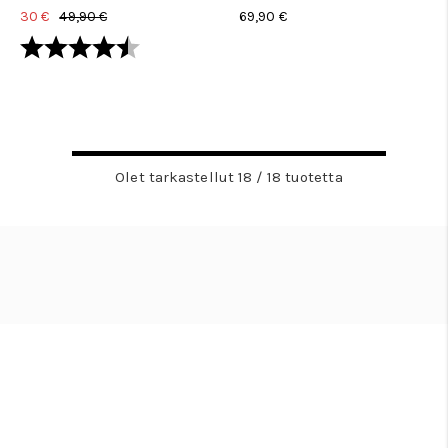
30 €
49,90 €
69,90 €
Arvio:
4.7 5:sta tähdestä
Olet tarkastellut 18 / 18 tuotetta