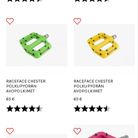
RACEFACE CHESTER
RACEFACE CHESTER
POLKUPYÖRÄN
POLKUPYÖRÄN
AVOPOLKIMET
AVOPOLKIMET
65 €
65 €
Arvio:
4.8 5:sta tähdestä
Arvio:
4.8 5:sta tä