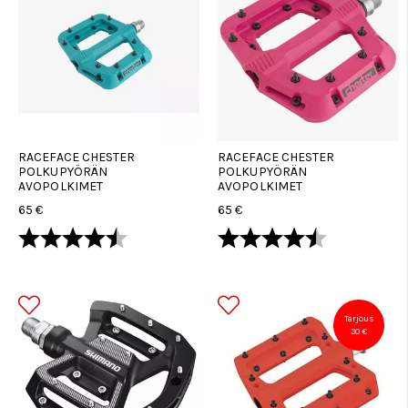
RACEFACE CHESTER
RACEFACE CHESTER
POLKUPYÖRÄN
POLKUPYÖRÄN
AVOPOLKIMET
AVOPOLKIMET
65 €
65 €
Arvio:
4.8 5:sta tähdestä
Arvio:
4.8 5:sta tä
Tarjous
30 €