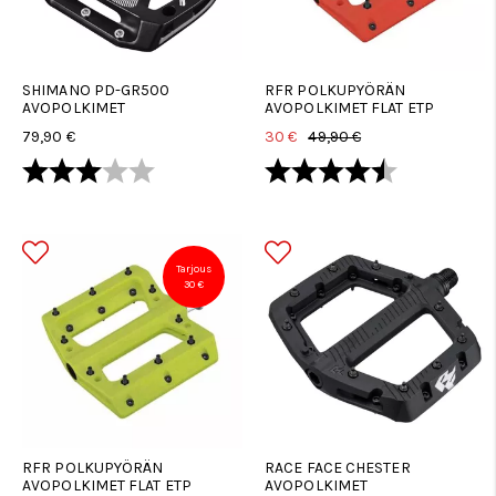
SHIMANO PD-GR500
RFR POLKUPYÖRÄN
AVOPOLKIMET
AVOPOLKIMET FLAT ETP
79,90 €
30 €
49,90 €
Arvio:
3.0 5:sta tähdestä
Arvio:
4.7 5:sta tä
Tarjous
30 €
RFR POLKUPYÖRÄN
RACE FACE CHESTER
AVOPOLKIMET FLAT ETP
AVOPOLKIMET