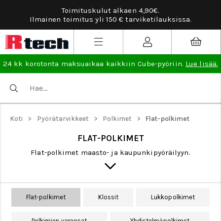
Toimituskulut alkaen 4,90€.
Ilmainen toimitus yli 150 € tarviketilauksissa.
24 kk korotonta maksuaikaa kaikkiin Cube-pyöriin.
Lue lisää.
>
>
>
Koti
Pyörätarvikkeet
Polkimet
Flat-polkimet
FLAT-POLKIMET
Flat-polkimet maasto- ja kaupunkipyöräilyyn.
Flat-polkimet
Klossit
Lukkopolkimet
Polkimien varaosat
Yhdistelmäpolkimet