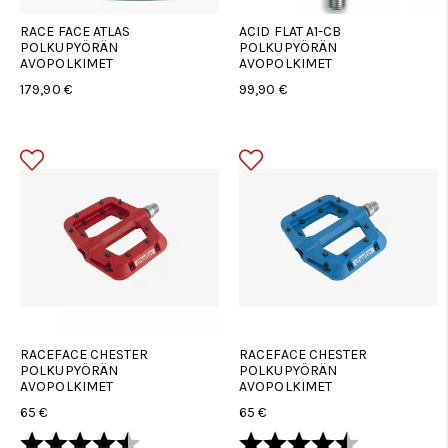
RACE FACE ATLAS
ACID FLAT A1-CB
POLKUPYÖRÄN
POLKUPYÖRÄN
AVOPOLKIMET
AVOPOLKIMET
179,90 €
99,90 €
RACEFACE CHESTER
RACEFACE CHESTER
POLKUPYÖRÄN
POLKUPYÖRÄN
AVOPOLKIMET
AVOPOLKIMET
65 €
65 €
Arvio:
4.8 5:sta tähdestä
Arvio:
4.8 5:sta tä