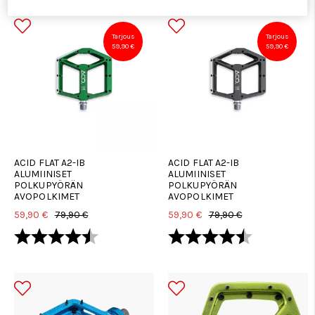
Tarjous
Tarjous
59,90 €
59,90 €
ACID FLAT A2-IB
ACID FLAT A2-IB
ALUMIINISET
ALUMIINISET
POLKUPYÖRÄN
POLKUPYÖRÄN
AVOPOLKIMET
AVOPOLKIMET
59,90 €
79,90 €
59,90 €
79,90 €
Arvio:
4.8 5:sta tähdestä
Arvio:
4.8 5:sta tä