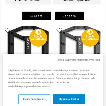
Suodata
Järjestä
Jatka vain välttämättömillä evästeillä
Käytämme evästeitä, jotta sivustomme toimii oikein ja voimme parantaa
sivuston toimintaa analytiikan perusteella, personoida sisältöä ja mainoksia ja
ACID C1-IB
ACID C1-IB
tarjota sosiaalisen median ominaisuuksia. Jaamme myös tietoja tavasta, jolla
POLKUPYÖRÄN
POLKUPYÖRÄN
käytät sivustoamme sosiaalisen median, mainonta- ja
AVOPOLKIMET
AVOPOLKIMET
analytiikkakumppaneidemme kanssa.
49,90 €
49,90 €
Arvio:
4.7 5:sta tähdestä
Arvio:
4.7 5:sta tä
Evästeasetukset
Hyväksy kaikki