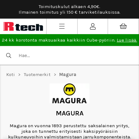
Toimituskulut alkaen 4,90€.
Ilmainen toimitus yli 150 € tarviketilauksissa.
24 kk korotonta maksuaikaa kaikkiin Cube-pyöriin.
Lue lisää.
Koti
>
Tuotemerkit
>
Magura
MAGURA
Magura on vuonna 1893 perustettu saksalainen yritys,
joka on tunnettu erityisesti kaksipyöräisiin
kulkuneuvoihin valmistamistaan jarrukomponenteista.