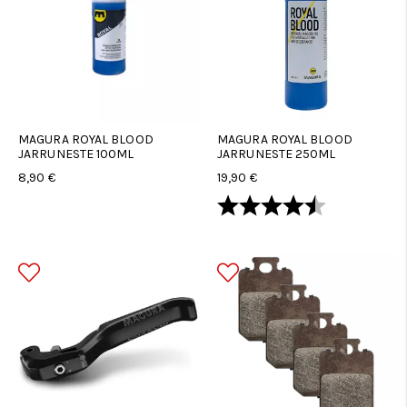
MAGURA ROYAL BLOOD
MAGURA ROYAL BLOOD
JARRUNESTE 100ML
JARRUNESTE 250ML
8,90 €
19,90 €
Arvio:
4.8 5:sta tä