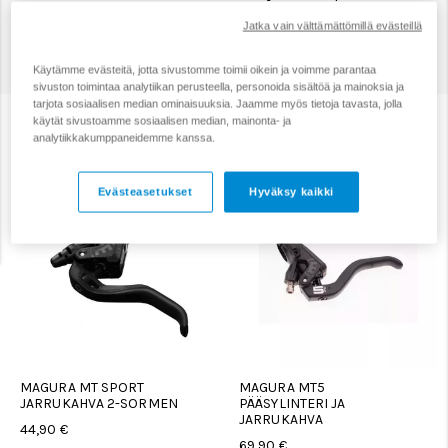
Tuotannossaan Magura pyrkii täydellisen tasaiseen
Jatka vain välttämättömillä evästeillä
laatuun ja mahdollisimman pienen
ympäristökuormituksen aiheuttamiseen unohtamatta
kuitenkaan jatkuvaa innovointia.
Käytämme evästeitä, jotta sivustomme toimii oikein ja voimme parantaa
sivuston toimintaa analytiikan perusteella, personoida sisältöä ja mainoksia ja
tarjota sosiaalisen median ominaisuuksia. Jaamme myös tietoja tavasta, jolla
käytät sivustoamme sosiaalisen median, mainonta- ja
Suodata
Järjestys
analytiikkakumppaneidemme kanssa.
Evästeasetukset
Hyväksy kaikki
MAGURA MT SPORT
MAGURA MT5
JARRUKAHVA 2-SORMEN
PÄÄSYLINTERI JA
JARRUKAHVA
44,90 €
69,90 €