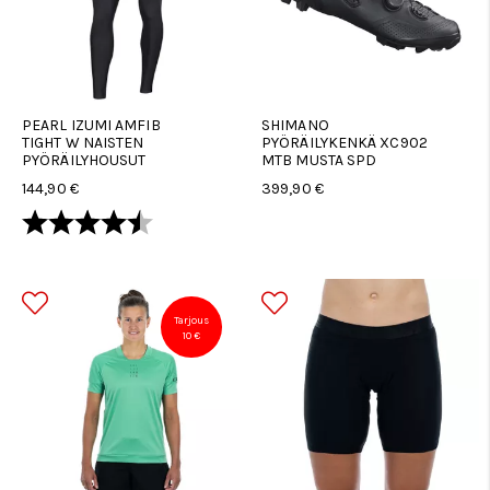
PEARL IZUMI AMFIB
SHIMANO
TIGHT W NAISTEN
PYÖRÄILYKENKÄ XC902
PYÖRÄILYHOUSUT
MTB MUSTA SPD
144,90 €
399,90 €
Arvio:
4.5 5:sta tähdestä
Tarjous
10 €