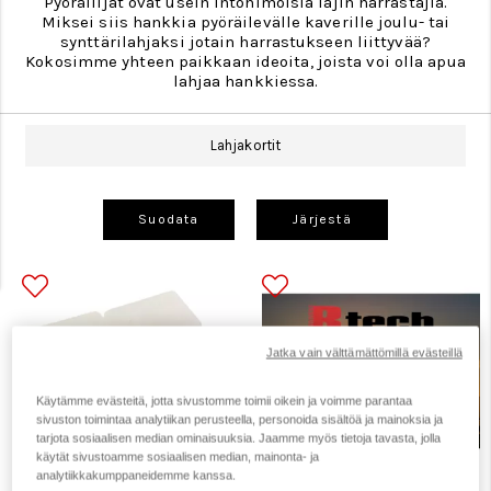
Pyöräilijät ovat usein intohimoisia lajin harrastajia.
Miksei siis hankkia pyöräilevälle kaverille joulu- tai
synttärilahjaksi jotain harrastukseen liittyvää?
Kokosimme yhteen paikkaan ideoita, joista voi olla apua
lahjaa hankkiessa.
Lahjakortit
Suodata
Järjestä
Jatka vain välttämättömillä evästeillä
Käytämme evästeitä, jotta sivustomme toimii oikein ja voimme parantaa
sivuston toimintaa analytiikan perusteella, personoida sisältöä ja mainoksia ja
tarjota sosiaalisen median ominaisuuksia. Jaamme myös tietoja tavasta, jolla
käytät sivustoamme sosiaalisen median, mainonta- ja
analytiikkakumppaneidemme kanssa.