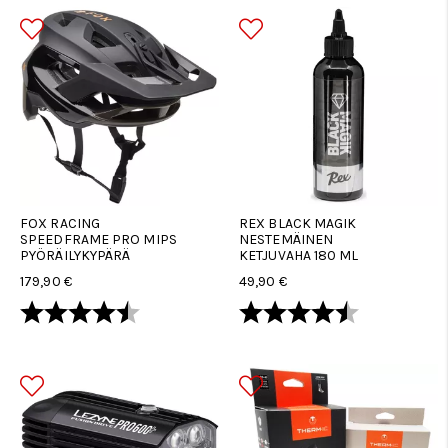
FOX RACING
REX BLACK MAGIK
SPEEDFRAME PRO MIPS
NESTEMÄINEN
PYÖRÄILYKYPÄRÄ
KETJUVAHA 180 ML
179,90 €
49,90 €
Arvio:
4.5 5:sta tähdestä
Arvio:
4.6 5:sta tä