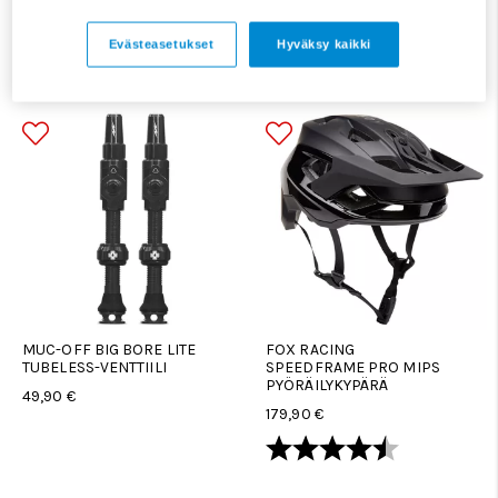
REX BLACK DIAMOND
RTECH LAHJAKORTTI 40
HOT WAX KUUMAVAHA
€
Evästeasetukset
Hyväksy kaikki
49,90 €
40 €
MUC-OFF BIG BORE LITE
FOX RACING
TUBELESS-VENTTIILI
SPEEDFRAME PRO MIPS
PYÖRÄILYKYPÄRÄ
49,90 €
179,90 €
Arvio:
4.5 5:sta tä