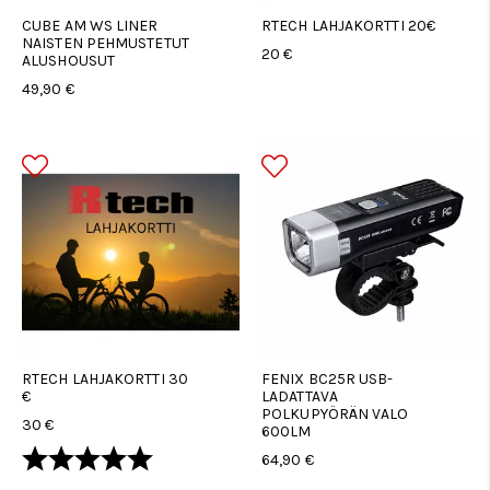
CUBE AM WS LINER
RTECH LAHJAKORTTI 20€
NAISTEN PEHMUSTETUT
20 €
ALUSHOUSUT
49,90 €
RTECH LAHJAKORTTI 30
FENIX BC25R USB-
€
LADATTAVA
POLKUPYÖRÄN VALO
30 €
600LM
Arvio:
5.0 5:sta tähdestä
64,90 €