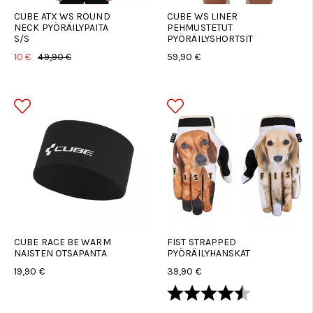
CUBE ATX WS ROUND
CUBE WS LINER
NECK PYÖRÄILYPAITA
PEHMUSTETUT
S/S
PYÖRÄILYSHORTSIT
10 €
49,90 €
59,90 €
CUBE RACE BE WARM
FIST STRAPPED
NAISTEN OTSAPANTA
PYÖRÄILYHANSKAT
19,90 €
39,90 €
Arvio:
4.5 5:sta tä