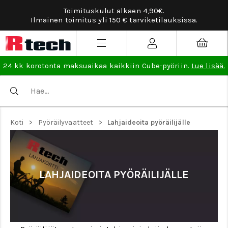
Toimituskulut alkaen 4,90€.
Ilmainen toimitus yli 150 € tarviketilauksissa.
24 kk korotonta maksuaikaa kaikkiin Cube-pyöriin.
Lue lisää.
>
>
Koti
Pyöräilyvaatteet
Lahjaideoita pyöräilijälle
LAHJAIDEOITA PYÖRÄILIJÄLLE