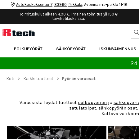
Autokeskuksentie 7, 33960, Pirkkala
. Avoinna ma-pe klo 11-18.
Toimituskulut alkaen 4,90 €. Ilmainen toimitus yli 150 €
tarviketilauksissa.
POLKUPYÖRÄT
SÄHKÖPYÖRÄT
ISKUNVAIMENNUS
24 
>
>
Koti
Kaikki tuotteet
Pyörän varaosat
Varaosista löydät tuotteet
polkupyörien
ja
sähköpyöri
satulatolpat
,
sähköpyörän osat
Kattava valikoim