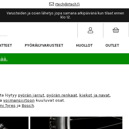
rtech@rtech.fi
Varusteiden ja osien lähetys jopa samana arkipäivänä kun tilaat ennen
klo 12.
ATTEET
PYÖRÄILYVARUSTEET
HUOLLOT
OUTLET
sää.
ta löytyy
pyörän jarrut
,
pyörän renkaat
,
kiekot ja navat
,
ja
voimansiirtoon
kuuluvat osat.
i Tyres
ja
Bosch
.