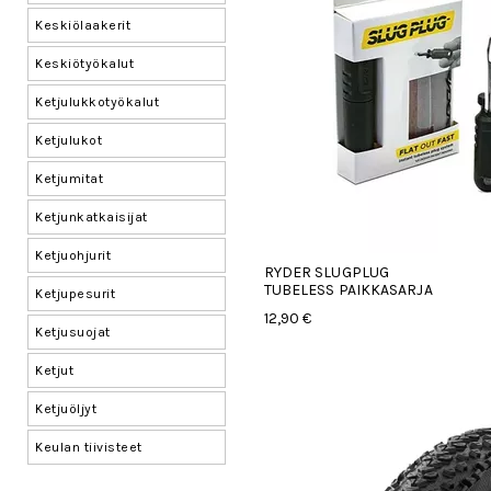
Keskiölaakerit
Keskiötyökalut
Ketjulukkotyökalut
Ketjulukot
Ketjumitat
Ketjunkatkaisijat
Ketjuohjurit
RYDER SLUGPLUG
TUBELESS PAIKKASARJA
Ketjupesurit
12,90 €
Ketjusuojat
Ketjut
Ketjuöljyt
Keulan tiivisteet
Kiekkosetit