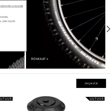
ättömillä evästeillä
steella,
 jolla käytät
RENKAAT »
Järjestä