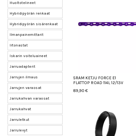
Huoltotelineet
Hybridipyörän renkaat
Hybridipyörän sisärenkaat
Ilmanpainemittarit
Irtonastat
Iskarin voiteluaineet
Jarruadapterit
Jarrujen ilmaus
SRAM KETJU FORCE E1
FLATTOP ROAD 114L 12/13V
Jarrujen varaosat
89,90 €
Jarrukahvan varaosat
Jarrukahvat
Jarruletkut
Jarrulevyt