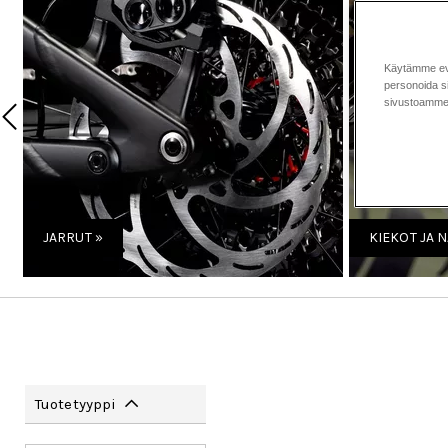
Käytämme eväs
personoida si
sivustoamme 
JARRUT »
KIEKOT JA N
Tuotetyyppi