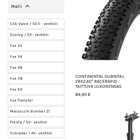
Malli
Kiekkotyökalut
Kiekot
Clik Valve / SCV - venttiili
Kirjat
Dunlop / DV- venttiili
Korvaketyökalut
Fox 32
Kuumavaha
Fox 34
Kuusiokoloavaimet
Fox 36
Laakerisetit
CONTINENTAL DUBNITAL
Fox 38
29X2.40'' RACERAPID
Laakerit
TAITTUVA ULKORENGAS
Fox 40
84,90 €
Lastenpyörän sisärenkaat
Fox Transfer
Latausportin osat
Marzocchi Bomber Z1
Laturit
Presta / SV- venttiili
Laukut
Schrader / AV- venttiili