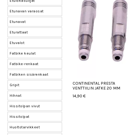
Etulokasuojat
Etunavan varaosat
Etunavat
Eturattaat
Etuvalot
Fatbike keulat
Fatbike-renkaat
Fatbiken sisärenkaat
CONTINENTAL PRESTA
Gripit
VENTTIILIN JATKE 20 MM
Hihnat
14,90 €
Hissitolpan vivut
Hissitolpat
Huoltotarvikkeet