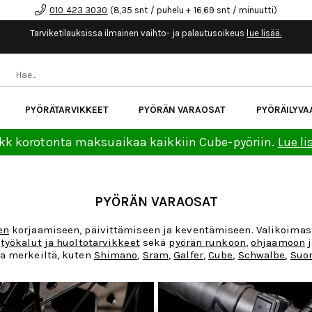
010 423 3030
(8,35 snt / puhelu + 16,69 snt / minuutti)
Tarviketilauksissa ilmainen vaihto- ja palautusoikeus
lue lisää.
PYÖRÄTARVIKKEET
PYÖRÄN VARAOSAT
PYÖRÄILYVA
kk korotonta maksuaikaa kaikkiin Cube-pyöriin.
Lue li
PYÖRÄN VARAOSAT
en
korjaamiseen, päivittämiseen ja keventämiseen. Valikoimas
,
työkalut ja huoltotarvikkeet
sekä
pyörän runkoon
,
ohjaamoon
a merkeiltä, kuten
Shimano
,
Sram
,
Galfer
,
Cube
,
Schwalbe
,
Suom