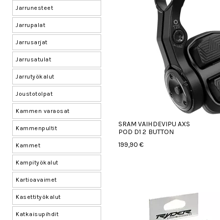
Jarrunesteet
Jarrupalat
Jarrusarjat
Jarrusatulat
Jarrutyökalut
Joustotolpat
Kammen varaosat
SRAM VAIHDEVIPU AXS
Kammenpultit
POD D1 2 BUTTON
199,90 €
Kammet
Kampityökalut
Kartioavaimet
Kasettityökalut
Katkaisupihdit