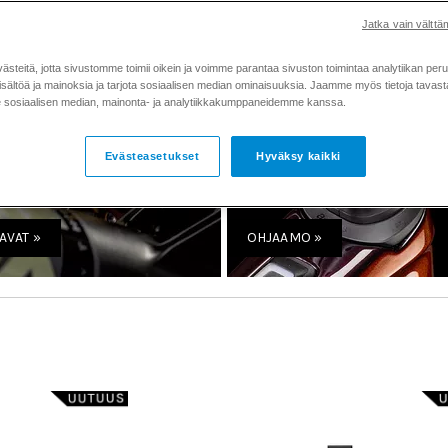
Jatka vain välttäm
teitä, jotta sivustomme toimii oikein ja voimme parantaa sivuston toimintaa analytiikan peru
sältöä ja mainoksia ja tarjota sosiaalisen median ominaisuuksia. Jaamme myös tietoja tavasta,
sosiaalisen median, mainonta- ja analytiikkakumppaneidemme kanssa.
Evästeasetukset
Hyväksy kaikki
AVAT »
OHJAAMO »