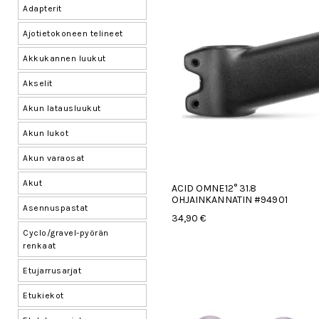
Adapterit
Ajotietokoneen telineet
Akkukannen luukut
Akselit
Akun latausluukut
Akun lukot
Akun varaosat
Akut
ACID OMNE12° 31.8
OHJAINKANNATIN #94901
Asennuspastat
34,90 €
Cyclo/gravel-pyörän
renkaat
Etujarrusarjat
Etukiekot