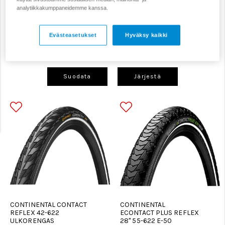
analytiikkakumppaneidemme kanssa.
Maantiepyörän renkaat
Maastopyörän renkaat
Evästeasetukset
Hyväksy kaikki
Nastarenkaat
Sisärenkaat
Tubeless-tarvikkeet
Suodata
Järjestä
CONTINENTAL CONTACT
CONTINENTAL
REFLEX 42-622
ECONTACT PLUS REFLEX
ULKORENGAS
28" 55-622 E-50