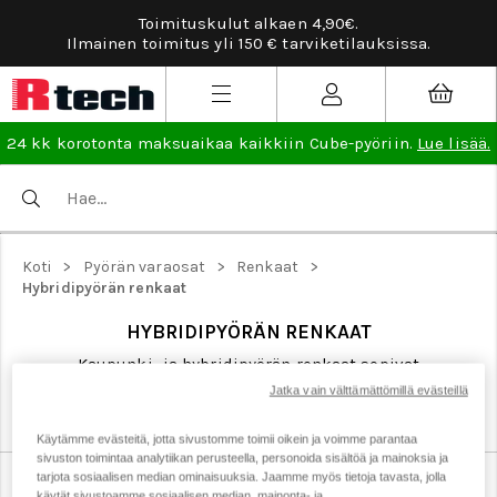
Toimituskulut alkaen 4,90€.
Ilmainen toimitus yli 150 € tarviketilauksissa.
24 kk korotonta maksuaikaa kaikkiin Cube-pyöriin.
Lue lisää.
>
>
>
Koti
Pyörän varaosat
Renkaat
Hybridipyörän renkaat
HYBRIDIPYÖRÄN RENKAAT
Kaupunki- ja hybridipyörän renkaat sopivat
monipuoliseen pyöräilyyn asvaltti- ja hiekkatiepinnoilla.
Jatka vain välttämättömillä evästeillä
Käytämme evästeitä, jotta sivustomme toimii oikein ja voimme parantaa
sivuston toimintaa analytiikan perusteella, personoida sisältöä ja mainoksia ja
tarjota sosiaalisen median ominaisuuksia. Jaamme myös tietoja tavasta, jolla
Fatbike-renkaat
Gravel-renkaat
Hybridipyörän renkaat
käytät sivustoamme sosiaalisen median, mainonta- ja