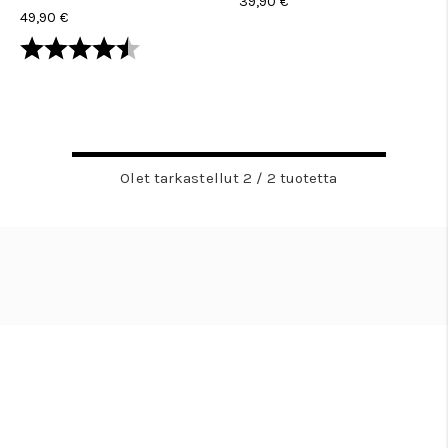
39,90 €
49,90 €
Arvio:
4.1 5:sta tähdestä
Olet tarkastellut 2 / 2 tuotetta