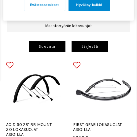
Evästeasetukset
Hyväksy kaikki
Lastenpyörän lokasuojat
Lokasuojien varaosat
Maastopyörän lokasuojat
Suodata
Järjestä
ACID 50 28'' BB MOUNT
FIRST GEAR LOKASUOJAT
2.0 LOKASUOJAT
AISOILLA
AISOILLA