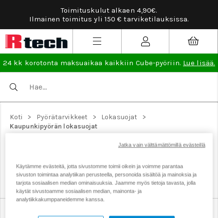
Toimituskulut alkaen 4,90€.
Ilmainen toimitus yli 150 € tarviketilauksissa.
24 kk korotonta maksuaikaa kaikkiin Cube-pyöriin.
Lue lisää.
>
>
>
Koti
Pyörätarvikkeet
Lokasuojat
Kaupunkipyörän lokasuojat
KAUPUNKIPYÖRÄN LOKASUOJAT
Jatka vain välttämättömillä evästeillä
Kaupunkipyöriin sopivat aisalliset etu- ja
Käytämme evästeitä, jotta sivustomme toimii oikein ja voimme parantaa
takalokasuojat.
sivuston toimintaa analytiikan perusteella, personoida sisältöä ja mainoksia ja
tarjota sosiaalisen median ominaisuuksia. Jaamme myös tietoja tavasta, jolla
käytät sivustoamme sosiaalisen median, mainonta- ja
analytiikkakumppaneidemme kanssa.
Gravel-pyörän lokasuojat
Kaupunkipyörän lokasuojat