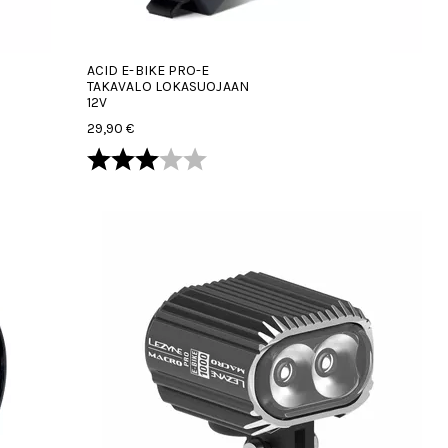
ACID E-BIKE PRO-E
TAKAVALO LOKASUOJAAN
12V
29,90 €
Arvio:
3.0 5:sta tähdestä