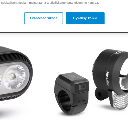
sosiaalisen median, mainonta- ja analytiikkakumppaneidemme kanssa.
Telineet ja johdot
Valojohdot
Valot
Evästeasetukset
Hyväksy kaikki