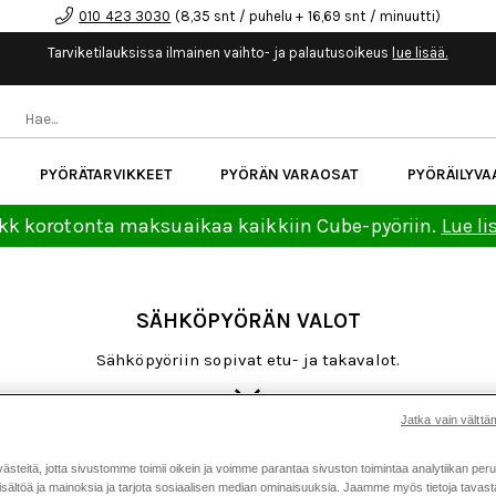
010 423 3030
(8,35 snt / puhelu + 16,69 snt / minuutti)
Tarviketilauksissa ilmainen vaihto- ja palautusoikeus
lue lisää.
PYÖRÄTARVIKKEET
PYÖRÄN VARAOSAT
PYÖRÄILYVA
kk korotonta maksuaikaa kaikkiin Cube-pyöriin.
Lue li
SÄHKÖPYÖRÄN VALOT
Sähköpyöriin sopivat etu- ja takavalot.
Jatka vain välttäm
mmet, rattaat ja ketjut
Latausportin osat
Laturit
Moott
teitä, jotta sivustomme toimii oikein ja voimme parantaa sivuston toimintaa analytiikan peru
sältöä ja mainoksia ja tarjota sosiaalisen median ominaisuuksia. Jaamme myös tietoja tavasta,