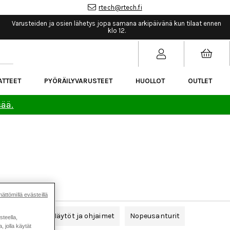
rtech@rtech.fi
Varusteiden ja osien lähetys jopa samana arkipäivänä kun tilaat ennen
klo 12.
ATTEET
PYÖRÄILYVARUSTEET
HUOLLOT
OUTLET
sää.
ättömillä evästeillä
orinsuojat
Näytöt ja ohjaimet
Nopeusanturit
steella,
 jolla käytät