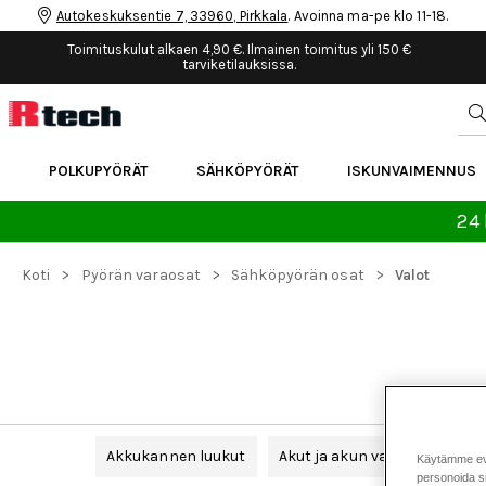
Autokeskuksentie 7, 33960, Pirkkala
. Avoinna ma-pe klo 11-18.
Toimituskulut alkaen 4,90 €. Ilmainen toimitus yli 150 €
tarviketilauksissa.
POLKUPYÖRÄT
SÄHKÖPYÖRÄT
ISKUNVAIMENNUS
24 
>
>
>
Koti
Pyörän varaosat
Sähköpyörän osat
Valot
Akkukannen luukut
Akut ja akun varaosat
Ka
Käytämme eväs
personoida si