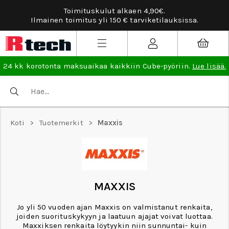
Toimituskulut alkaen 4,90€.
Ilmainen toimitus yli 150 € tarviketilauksissa.
24 kk korotonta maksuaikaa kaikkiin Cube-pyöriin.
Lue lisää.
Koti
>
Tuotemerkit
>
Maxxis
MAXXIS
Jo yli 50 vuoden ajan Maxxis on valmistanut renkaita,
joiden suorituskykyyn ja laatuun ajajat voivat luottaa.
Maxxiksen renkaita löytyykin niin sunnuntai- kuin