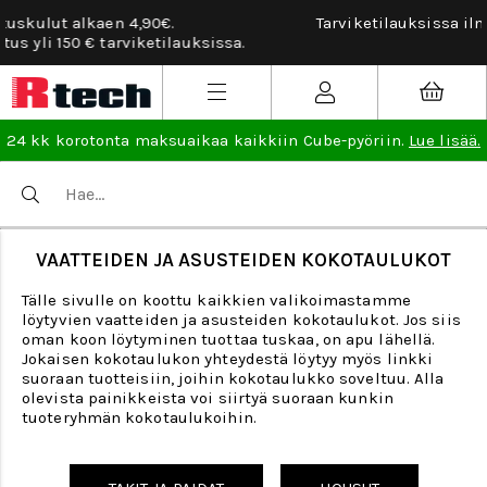
Tarviketilauksissa ilmainen vaihto- ja palautusoikeus.
Lue
lisää
.
24 kk korotonta maksuaikaa kaikkiin Cube-pyöriin.
Lue lisää.
VAATTEIDEN JA ASUSTEIDEN KOKOTAULUKOT
Tälle sivulle on koottu kaikkien valikoimastamme
löytyvien vaatteiden ja asusteiden kokotaulukot. Jos siis
oman koon löytyminen tuottaa tuskaa, on apu lähellä.
Jokaisen kokotaulukon yhteydestä löytyy myös linkki
suoraan tuotteisiin, joihin kokotaulukko soveltuu. Alla
olevista painikkeista voi siirtyä suoraan kunkin
tuoteryhmän kokotaulukoihin.