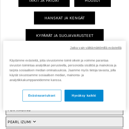
TAKIT JA PAIDAT
HOUSUT
HANSKAT JA KENGÄT
KYPÄRÄT JA SUOJAVARUSTEET
Jatka vain välttämättömillä evästeillä
LASTEN JA NUORTEN VAATTEET
Käytämme evästeitä, jotta sivustomme toimii oikein ja voimme parantaa
sivuston toimintaa analytiikan perusteella, personoida sisältöä ja mainoksia ja
tarjota sosiaalisen median ominaisuuksia. Jaamme myös tietoja tavasta, jolla
MIESTEN TAKIT JA PAIDAT
käytät sivustoamme sosiaalisen median, mainonta- ja
analytiikkakumppaneidemme kanssa.
CUBE
Evästeasetukset
Hyväksy kaikki
EVOC
FOX RACING
PEARL IZUMI