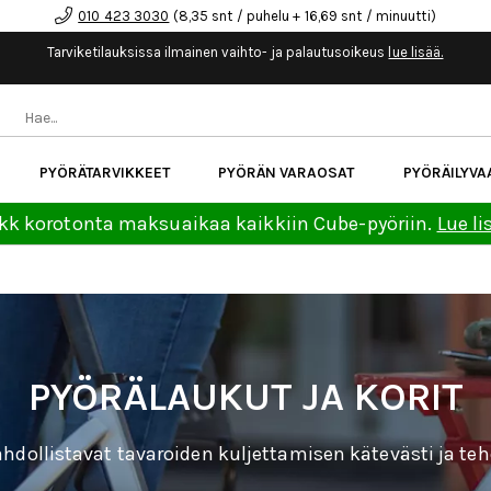
010 423 3030
(8,35 snt / puhelu + 16,69 snt / minuutti)
Tarviketilauksissa ilmainen vaihto- ja palautusoikeus
lue lisää.
PYÖRÄTARVIKKEET
PYÖRÄN VARAOSAT
PYÖRÄILYVA
kk korotonta maksuaikaa kaikkiin Cube-pyöriin.
Lue li
PYÖRÄLAUKUT JA KORIT
ahdollistavat tavaroiden kuljettamisen kätevästi ja teh