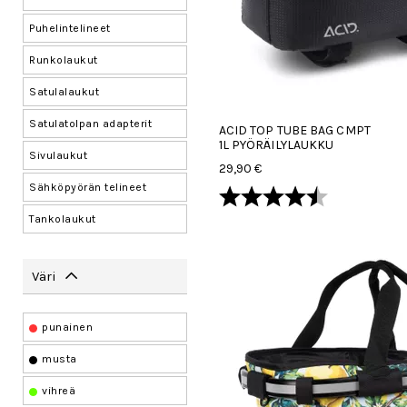
Puhelintelineet
Runkolaukut
Satulalaukut
Satulatolpan adapterit
ACID TOP TUBE BAG CMPT
1L PYÖRÄILYLAUKKU
Sivulaukut
29,90 €
Sähköpyörän telineet
Arvio:
4.2 5:sta tä
Tankolaukut
Väri
punainen
musta
vihreä