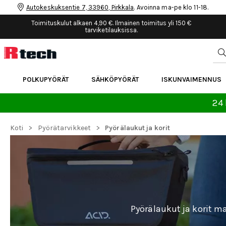
Autokeskuksentie 7, 33960, Pirkkala
. Avoinna ma-pe klo 11-18.
Toimituskulut alkaen 4,90 €. Ilmainen toimitus yli 150 €
tarviketilauksissa.
POLKUPYÖRÄT
SÄHKÖPYÖRÄT
ISKUNVAIMENNUS
24 
>
>
Koti
Pyörätarvikkeet
Pyörälaukut ja korit
Pyörälaukut ja korit m