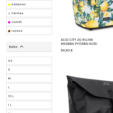
keltainen
harmaa
violetti
ruskea
ACID CITY 20 RILINK
#93884 PYÖRÄN KORI
Koko
94,90 €
XS
S
M
L
10 L
1 L