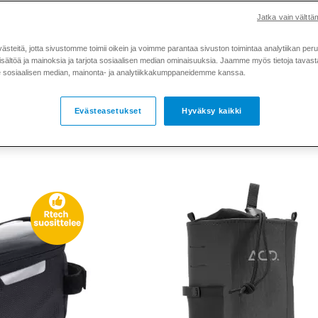
Jatka vain välttäm
teitä, jotta sivustomme toimii oikein ja voimme parantaa sivuston toimintaa analytiikan peru
sältöä ja mainoksia ja tarjota sosiaalisen median ominaisuuksia. Jaamme myös tietoja tavasta,
sosiaalisen median, mainonta- ja analytiikkakumppaneidemme kanssa.
ntelineet pyörään
Runkolaukut
Satulalaukut
Sivulaukut
Evästeasetukset
Hyväksy kaikki