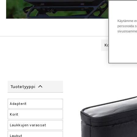
Käytämme eväs
personoida si
sivustoamme 
Korit
Puheli
Tuotetyyppi
Adapterit
Korit
Laukkujen varaosat
Laukut