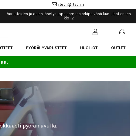
rtech@rtech.fi
Varusteiden ja osien lähetys jopa samana arkipäivänä kun tilaat ennen
klo 12.
ATTEET
PYÖRÄILYVARUSTEET
HUOLLOT
OUTLET
sää.
okkaasti pyörän avulla.