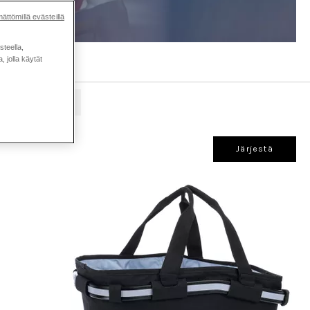
ättömillä evästeillä
steella,
 jolla käytät
Tankolaukut
Järjestä