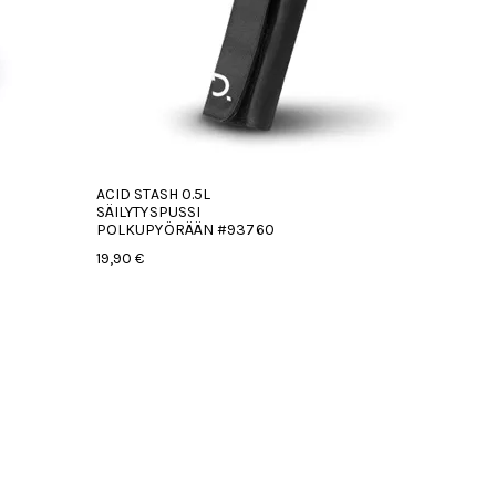
ACID STASH 0.5L
SÄILYTYSPUSSI
POLKUPYÖRÄÄN #93760
19,90 €