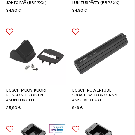
JOHTOPÄÄ (BBP2XX)
LUKITUSPÄÄTY (BBP2XX)
34,90 €
34,90 €
BOSCH MUOVIKUORI
BOSCH POWERTUBE
RUNGONULKOISEN
500WH SÄHKÖPYÖRÄN
AKUN LUKOLLE
AKKU VERTICAL
35,90 €
949 €