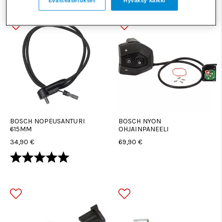
Evästeasetukset
Hyväksy kaikki
BOSCH NOPEUSANTURI
BOSCH NYON
615MM
OHJAINPANEELI
34,90 €
69,90 €
Arvio:
5.0 5:sta tähdestä