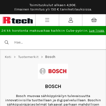
Toimituskulut alkaen 4,90€.
Ilmainen toimitus yli 150 € tarviketilauksissa.
24 kk korotonta maksuaikaa kaikkiin Cube-pyöriin.
Lue lisää.
Koti
>
Tuotemerkit
>
Bosch
BOSCH
Bosch muovaa sähköpyöräilyn tulevaisuutta
innovatiivisilla tuotteillaan ja digipalveluillaan. Boschin
sähköpyöräjärjestelmät takaavat parhaan mahdollisen