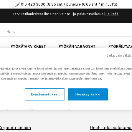
010 423 3030
(8,35 snt / puhelu + 16,69 snt / minuutti)
Tarviketilauksissa ilmainen vaihto- ja palautusoikeus
lue lisää.
PYÖRÄTARVIKKEET
PYÖRÄN VARAOSAT
PYÖRÄILYVA
Jatka vain välttäm
kk korotonta maksuaikaa kaikkiin Cube-pyöriin.
Lue li
teitä, jotta sivustomme toimii oikein ja voimme parantaa sivuston toimintaa analytiikan peru
sältöä ja mainoksia ja tarjota sosiaalisen median ominaisuuksia. Jaamme myös tietoja tavasta,
sosiaalisen median, mainonta- ja analytiikkakumppaneidemme kanssa.
JÄLLEENMYYJIEN B2B-VERKKOKAUPPA
Jos sinulla on tunnukset, voit
kirjautua
normaalisti sisään.
Evästeasetukset
Hyväksy kaikki
Mikäli sinulla ei ole vielä tunnuksia verkkokauppaan, ota
yhteyttä B2B-myyntiin:
sebastian@rtech.fi
Kirjaudu sisään
Unohtuiko salasana