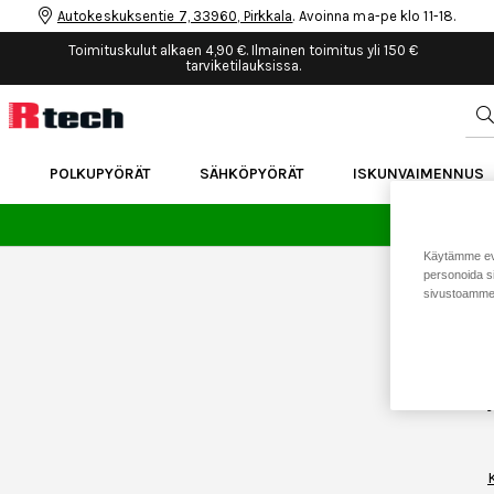
Autokeskuksentie 7, 33960, Pirkkala
. Avoinna ma-pe klo 11-18.
Toimituskulut alkaen 4,90 €. Ilmainen toimitus yli 150 €
tarviketilauksissa.
POLKUPYÖRÄT
SÄHKÖPYÖRÄT
ISKUNVAIMENNUS
24 
Käytämme eväs
personoida si
sivustoamme 