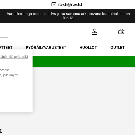
rtech@rtech.fi
Varusteiden ja osien lähetys jopa samana arkipäivänä kun tilaat ennen
klo 12.
ATTEET
PYÖRÄILYVARUSTEET
HUOLLOT
OUTLET
ättömillä evästeillä
sää.
steella,
 jolla käytät
?