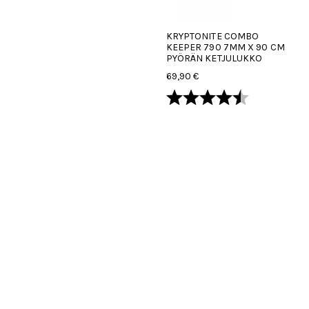
KRYPTONITE COMBO
KEEPER 790 7MM X 90 CM
PYÖRÄN KETJULUKKO
69,90 €
Arvio:
4.7 5:sta tä