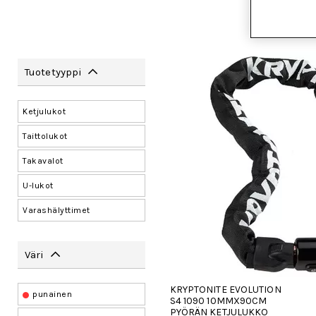
Tuotetyyppi
Ketjulukot
Taittolukot
Takavalot
U-lukot
Varashälyttimet
Väri
KRYPTONITE EVOLUTION
punainen
S4 1090 10MMX90CM
PYÖRÄN KETJULUKKO