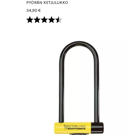
PYÖRÄN KETJULUKKO
34,90 €
Arvio:
4.5 5:sta tähdestä