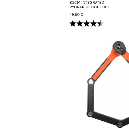
85CM INTEGRATED
PYÖRÄN KETJULUKKO
49,90 €
Arvio:
4.3 5:sta tä