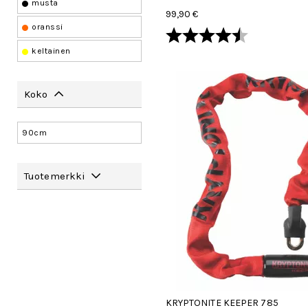
musta
99,90 €
oranssi
Arvio:
4.8 5:sta tä
keltainen
Koko
90cm
Tuotemerkki
KRYPTONITE KEEPER 785