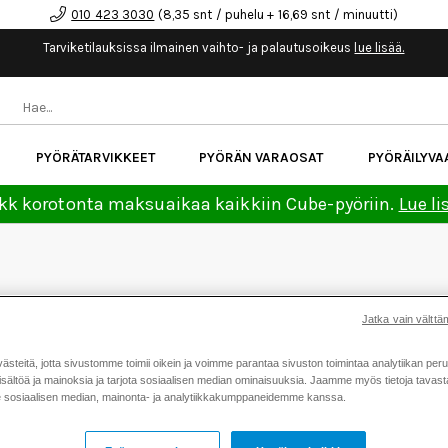
010 423 3030
(8,35 snt / puhelu + 16,69 snt / minuutti)
Tarviketilauksissa ilmainen vaihto- ja palautusoikeus
lue lisää.
PYÖRÄTARVIKKEET
PYÖRÄN VARAOSAT
PYÖRÄILYVA
kk korotonta maksuaikaa kaikkiin Cube-pyöriin.
Lue li
KRYPTONITE
Jatka vain välttäm
teitä, jotta sivustomme toimii oikein ja voimme parantaa sivuston toimintaa analytiikan peru
ritys, jonka korkealaatuiset pyörän lukot auttavat pitämään py
sältöä ja mainoksia ja tarjota sosiaalisen median ominaisuuksia. Jaamme myös tietoja tavasta,
aatossa, on Kryptoniten tavoite yhä sama: auttaa pitämään ihm
sosiaalisen median, mainonta- ja analytiikkakumppaneidemme kanssa.
joaa fiksuja ja luotettavia pyörän lukkoja. Valikoimastamme löy