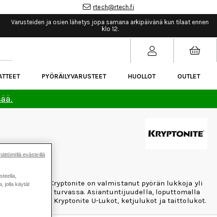
rtech@rtech.fi
Varusteiden ja osien lähetys jopa samana arkipäivänä kun tilaat ennen
klo 12.
ATTEET
PYÖRÄILYVARUSTEET
HUOLLOT
OUTLET
sää.
ättömillä evästeillä
steella,
örän tallessa. Kryptonite on valmistanut pyörän lukkoja yli
 jolla käytät
isten omaisuus turvassa. Asiantuntijuudella, loputtomalla
tyy laadukkaat Kryptonite U-Lukot, ketjulukot ja taittolukot.