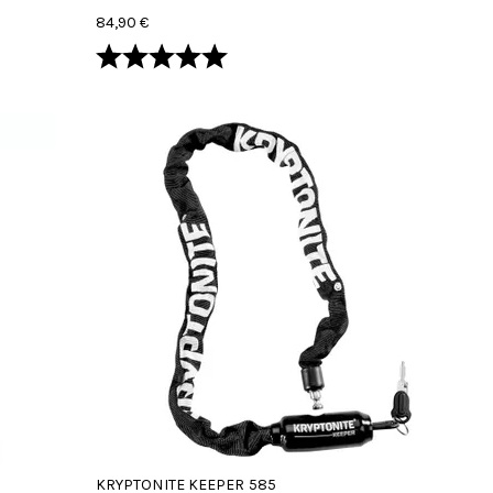
84,90 €
Arvio:
5.0 5:sta tähdestä
KRYPTONITE KEEPER 585