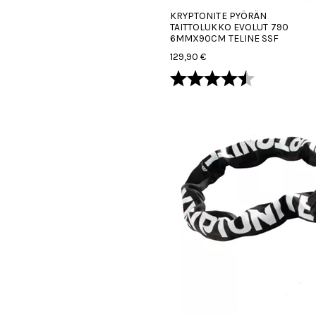
KRYPTONITE PYÖRÄN
TAITTOLUKKO EVOLUT 790
6MMX90CM TELINE SSF
129,90 €
Arvio:
4.3 5:sta tä