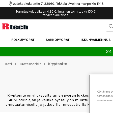
Autokeskuksentie 7, 33960, Pirkkala
. Avoinna ma-pe klo 11-18.
Toimituskulut alkaen 4,90 €. Ilmainen toimitus yli 150 €
tarviketilauksissa.
POLKUPYÖRÄT
SÄHKÖPYÖRÄT
ISKUNVAIMENNUS
24 
Koti
>
Tuotemerkit
>
Kryptonite
Käytämme eväs
Kryptonite on yhdysvaltalainen pyörän lukkoja valmistava y
personoida si
40 vuoden ajan ja vaikka pyöräily on muuttunut aikojen s
sivustoamme 
omistautumisella ja jatkuvilla innovaatioilla Kryptonite tar