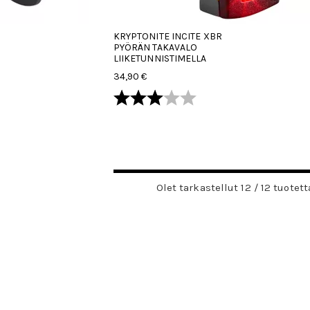
KRYPTONITE INCITE XBR
PYÖRÄN TAKAVALO
LIIKETUNNISTIMELLA
34,90 €
hdestä
Arvio:
3.0 5:sta tähdestä
Olet tarkastellut 12 / 12 tuotett