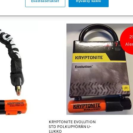
Evästeasetukset
Hyväksy kaikki
2
Ale
KRYPTONITE EVOLUTION
STD POLKUPYÖRÄN U-
LUKKO