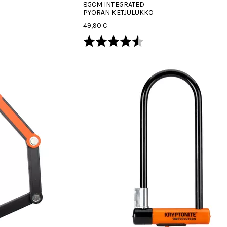
85CM INTEGRATED
PYÖRÄN KETJULUKKO
49,90 €
hdestä
Arvio:
4.3 5:sta tähdestä