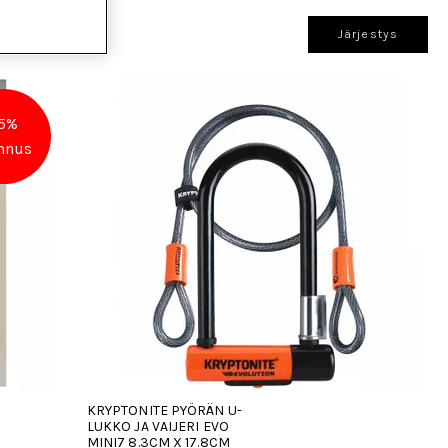
Järjestys
5%
nnus
KRYPTONITE PYÖRÄN U-
LUKKO JA VAIJERI EVO
MINI7 8.3CM X 17.8CM