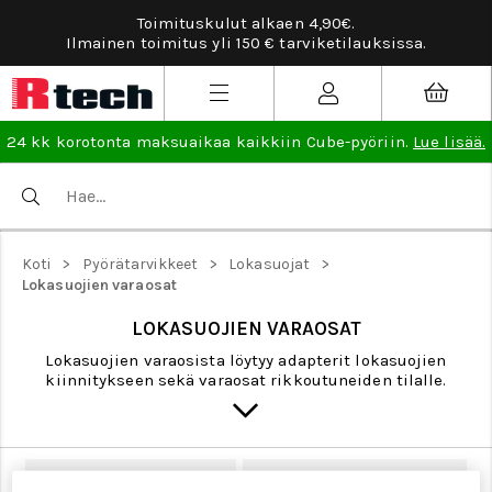
Toimituskulut alkaen 4,90€.
Ilmainen toimitus yli 150 € tarviketilauksissa.
24 kk korotonta maksuaikaa kaikkiin Cube-pyöriin.
Lue lisää.
>
>
>
Koti
Pyörätarvikkeet
Lokasuojat
Lokasuojien varaosat
LOKASUOJIEN VARAOSAT
Lokasuojien varaosista löytyy adapterit lokasuojien
kiinnitykseen sekä varaosat rikkoutuneiden tilalle.
Gravel-pyörän lokasuojat
Kaupunkipyörän lokasuojat