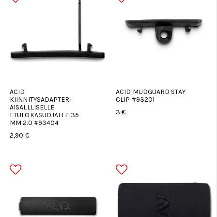
ACID
ACID MUDGUARD STAY
KIINNITYSADAPTERI
CLIP #93201
AISALLLISELLE
3 €
ETULOKASUOJALLE 35
MM 2.0 #93404
2,90 €