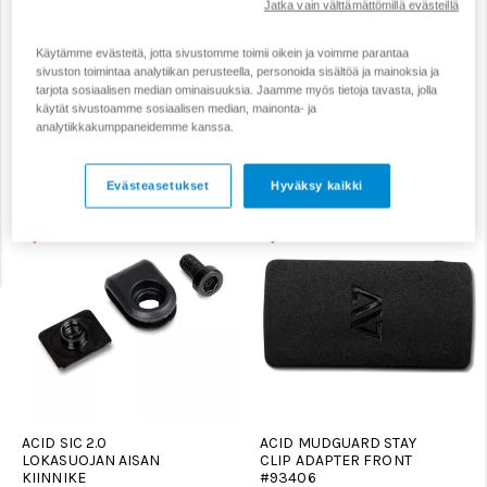
Jatka vain välttämättömillä evästeillä
Lastenpyörän lokasuojat
Lokasuojien varaosat
Käytämme evästeitä, jotta sivustomme toimii oikein ja voimme parantaa
sivuston toimintaa analytiikan perusteella, personoida sisältöä ja mainoksia ja
tarjota sosiaalisen median ominaisuuksia. Jaamme myös tietoja tavasta, jolla
Maastopyörän lokasuojat
käytät sivustoamme sosiaalisen median, mainonta- ja
analytiikkakumppaneidemme kanssa.
Suodata
Järjestä
Evästeasetukset
Hyväksy kaikki
ACID SIC 2.0
ACID MUDGUARD STAY
LOKASUOJAN AISAN
CLIP ADAPTER FRONT
KIINNIKE
#93406