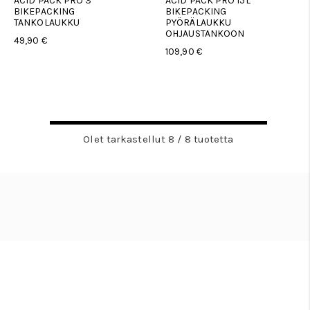
ACID PACK PRO 3
ACID PACK PRO 15L
BIKEPACKING
BIKEPACKING
TANKOLAUKKU
PYÖRÄLAUKKU
OHJAUSTANKOON
49,90 €
109,90 €
Olet tarkastellut 8 / 8 tuotetta