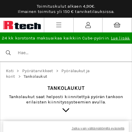
Toimituskulut alkaen 4,90€.
Ilmainen toimitus yli 150 € tarviketilauksissa.
24 kk korotonta maksuaikaa kaikkiin Cube-pyöriin.
Lue lisää.
>
>
Koti
Pyörätarvikkeet
Pyörälaukut ja
>
korit
Tankolaukut
TANKOLAUKUT
Tankolaukut saat helposti kiinnitettyä pyörän tankoon
erilaisten kiinnityssysteemien avulla.
Korit
Puhelintelineet pyörään
Runkolaukut
Jatka vain välttämättömillä evästeillä