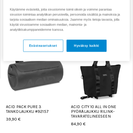
Käytämme evästeitä, jotta sivustomme toimii oikein ja voimme parantaa
Satulalaukut
Sivulaukut
Tankolaukut
sivuston toimintaa analytiikan perusteella, personoida sisältöä ja mainoksia ja
tarjota sosiaalisen median ominaisuuksia. Jaamme myös tietoja tavasta, jolla
käytät sivustoamme sosiaalisen median, mainonta- ja
analytiikkakumppaneidemme kanssa.
Suodata
Järjestä
Evästeasetukset
Hyväksy kaikki
ACID PACK PURE 3
ACID CITY 10 ALL IN ONE
TANKOLAUKKU #92157
PYÖRÄLAUKKU RILINK-
TAVARATELINEESEEN
39,90 €
84,90 €