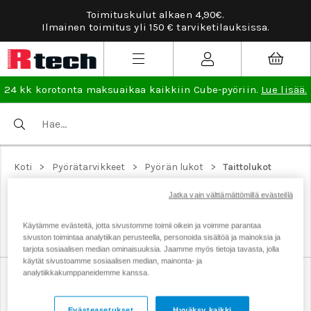
Toimituskulut alkaen 4,90€.
Ilmainen toimitus yli 150 € tarviketilauksissa.
24 kk korotonta maksuaikaa kaikkiin Cube-pyöriin.
Lue lisää.
>
>
>
Koti
Pyörätarvikkeet
Pyörän lukot
Taittolukot
TAITTOLUKOT
Jatka vain välttämättömillä evästeillä
Kevyet ja kestävät taittolukot pyörän lukitsemiseen.
Käytämme evästeitä, jotta sivustomme toimii oikein ja voimme parantaa
sivuston toimintaa analytiikan perusteella, personoida sisältöä ja mainoksia ja
tarjota sosiaalisen median ominaisuuksia. Jaamme myös tietoja tavasta, jolla
käytät sivustoamme sosiaalisen median, mainonta- ja
analytiikkakumppaneidemme kanssa.
Ketjulukot
Taittolukot
U-lukot
Varashälyttimet
Evästeasetukset
Hyväksy kaikki