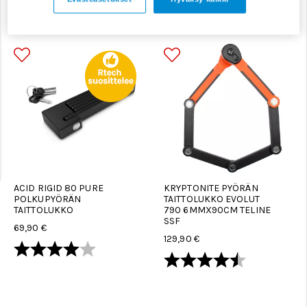
Suodata
Järjestä
ACID RIGID 80 PURE
KRYPTONITE PYÖRÄN
POLKUPYÖRÄN
TAITTOLUKKO EVOLUT
TAITTOLUKKO
790 6MMX90CM TELINE
SSF
69,90 €
129,90 €
Arvio:
4.0 5:sta tähdestä
Arvio:
4.3 5:sta tä