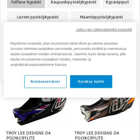
Fullface-kypärät
Kaupunkipyöräilykypärät
Kypäräpipot
Lasten pyöräilykypärät
Maantiepyöräilykypärät
Jatka vain välttämättömillä evästeillä
Maastopyöräilykypärät
Pyöräilykypärän varaosat
Käytämme evästeitä, jotta sivustomme toimii oikein ja voimme parantaa
sivuston toimintaa analytiikan perusteella, personoida sisältöä ja mainoksia ja
Suodata
Järjestä
tarjota sosiaalisen median ominaisuuksia. Jaamme myös tietoja tavasta, jolla
käytät sivustoamme sosiaalisen median, mainonta- ja
analytiikkakumppaneidemme kanssa.
Evästeasetukset
Hyväksy kaikki
TROY LEE DESIGNS D4
TROY LEE DESIGNS D4
POLYACRYLITE
POLYACRYLITE