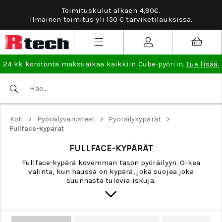
Toimituskulut alkaen 4,90€.
Ilmainen toimitus yli 150 € tarviketilauksissa.
24 kk korotonta maksuaikaa kaikkiin Cube-pyöriin.
Lue lisää.
>
>
>
Koti
Pyöräilyvarusteet
Pyöräilykypärät
Fullface-kypärät
FULLFACE-KYPÄRÄT
Fullface-kypärä kovemman tason pyöräilyyn. Oikea
valinta, kun haussa on kypärä, joka suojaa joka
suunnasta tulevia iskuja.