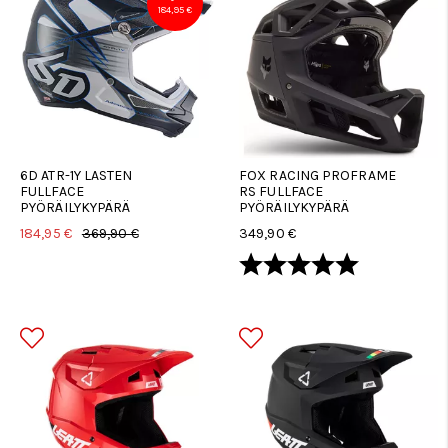
184,95 €
6D ATR-1Y LASTEN
FOX RACING PROFRAME
FULLFACE
RS FULLFACE
PYÖRÄILYKYPÄRÄ
PYÖRÄILYKYPÄRÄ
184,95 €
369,90 €
349,90 €
Arvio:
5.0 5:sta tä