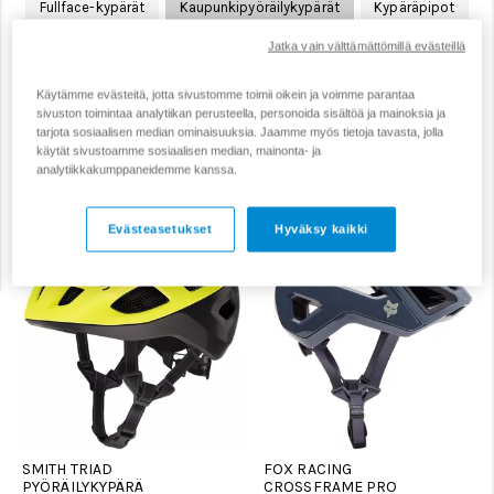
Fullface-kypärät
Kaupunkipyöräilykypärät
Kypäräpipot
Jatka vain välttämättömillä evästeillä
Lasten pyöräilykypärät
Maantiepyöräilykypärät
Käytämme evästeitä, jotta sivustomme toimii oikein ja voimme parantaa
Maastopyöräilykypärät
Pyöräilykypärän varaosat
sivuston toimintaa analytiikan perusteella, personoida sisältöä ja mainoksia ja
tarjota sosiaalisen median ominaisuuksia. Jaamme myös tietoja tavasta, jolla
käytät sivustoamme sosiaalisen median, mainonta- ja
analytiikkakumppaneidemme kanssa.
Suodata
Järjestä
Evästeasetukset
Hyväksy kaikki
SMITH TRIAD
FOX RACING
PYÖRÄILYKYPÄRÄ
CROSSFRAME PRO