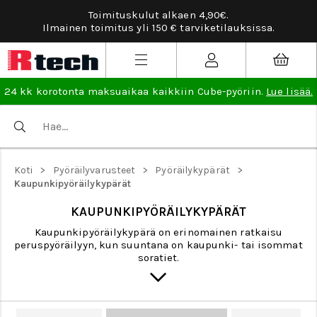
Toimituskulut alkaen 4,90€.
Ilmainen toimitus yli 150 € tarviketilauksissa.
24 kk korotonta maksuaikaa kaikkiin Cube-pyöriin.
Lue lisää.
>
>
>
Koti
Pyöräilyvarusteet
Pyöräilykypärät
Kaupunkipyöräilykypärät
KAUPUNKIPYÖRÄILYKYPÄRÄT
Kaupunkipyöräilykypärä on erinomainen ratkaisu
peruspyöräilyyn, kun suuntana on kaupunki- tai isommat
soratiet.