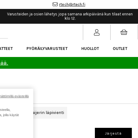
rtech@rtech.fi
Varusteiden ja osien lähetys jopa samana arkipäivänä kun tilaat ennen
klo 12.
ATTEET
PYÖRÄILYVARUSTEET
HUOLLOT
OUTLET
sää.
ättömillä evästeillä
steella,
korvakkeet
Vaijerin läpivienti
 jolla käytät
Järjestä