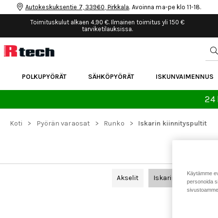
Autokeskuksentie 7, 33960, Pirkkala
. Avoinna ma-pe klo 11-18.
Toimituskulut alkaen 4,90 €. Ilmainen toimitus yli 150 €
tarviketilauksissa.
POLKUPYÖRÄT
SÄHKÖPYÖRÄT
ISKUNVAIMENNUS
24 
>
>
>
Koti
Pyörän varaosat
Runko
Iskarin kiinnityspultit
Käytämme eväs
Akselit
Iskarin kiinnityspult
personoida si
sivustoamme 