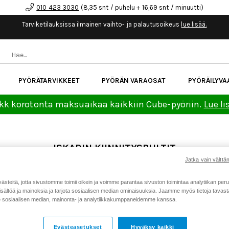
010 423 3030
(8,35 snt / puhelu + 16,69 snt / minuutti)
Tarviketilauksissa ilmainen vaihto- ja palautusoikeus
lue lisää.
PYÖRÄTARVIKKEET
PYÖRÄN VARAOSAT
PYÖRÄILYVA
kk korotonta maksuaikaa kaikkiin Cube-pyöriin.
Lue li
ISKARIN KIINNITYSPULTIT
Jatka vain välttäm
teitä, jotta sivustomme toimii oikein ja voimme parantaa sivuston toimintaa analytiikan peru
it
Ohjainlaakerit
Takahaarukan laakerit
Takavaihtajan 
sältöä ja mainoksia ja tarjota sosiaalisen median ominaisuuksia. Jaamme myös tietoja tavasta,
sosiaalisen median, mainonta- ja analytiikkakumppaneidemme kanssa.
Evästeasetukset
Hyväksy kaikki