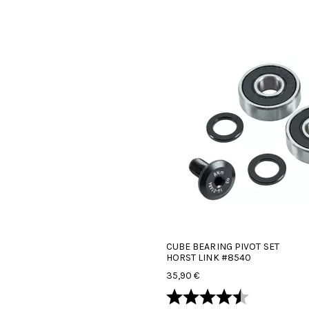
CUBE BEARING PIVOT SET
HORST LINK #8540
35,90 €
Arvio:
4.5 5:sta tä