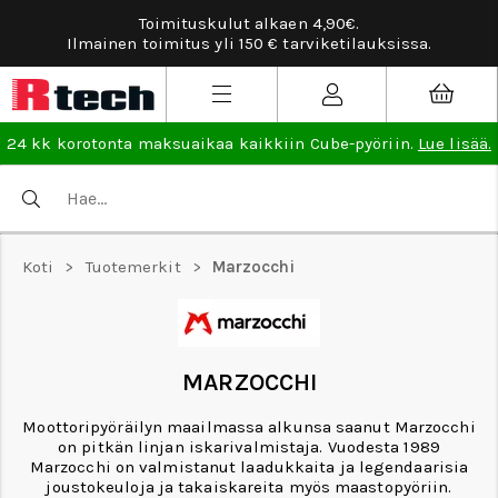
Toimituskulut alkaen 4,90€.
Ilmainen toimitus yli 150 € tarviketilauksissa.
24 kk korotonta maksuaikaa kaikkiin Cube-pyöriin.
Lue lisää.
Koti
>
Tuotemerkit
>
Marzocchi
MARZOCCHI
Moottoripyöräilyn maailmassa alkunsa saanut Marzocchi
on pitkän linjan iskarivalmistaja. Vuodesta 1989
Marzocchi on valmistanut laadukkaita ja legendaarisia
joustokeuloja ja takaiskareita myös maastopyöriin.