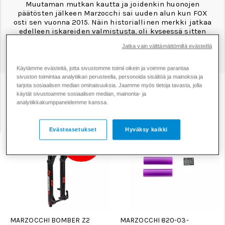
Muutaman mutkan kautta ja joidenkin huonojen
päätösten jälkeen Marzocchi sai uuden alun kun FOX
osti sen vuonna 2015. Näin historiallinen merkki jatkaa
edelleen iskareiden valmistusta, oli kyseessä sitten
modernit ilmakeulat tai perinteiset coil-takaiskarit.
Jatka vain välttämättömillä evästeillä
Rtechin valikoimasta löytyvät esimerkiksi kuuluisat
Marzocchin Bomber ja Z2 -iskarit.
Käytämme evästeitä, jotta sivustomme toimii oikein ja voimme parantaa
sivuston toimintaa analytiikan perusteella, personoida sisältöä ja mainoksia ja
tarjota sosiaalisen median ominaisuuksia. Jaamme myös tietoja tavasta, jolla
Suodata
Järjestys
käytät sivustoamme sosiaalisen median, mainonta- ja
analytiikkakumppaneidemme kanssa.
Evästeasetukset
Hyväksy kaikki
50%
Alennus
MARZOCCHI BOMBER Z2
MARZOCCHI 820-03-