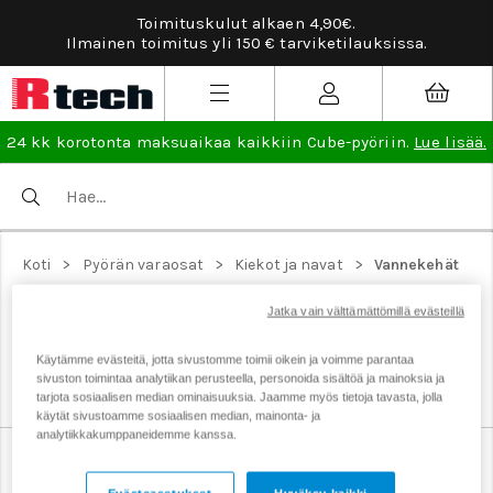
Toimituskulut alkaen 4,90€.
Ilmainen toimitus yli 150 € tarviketilauksissa.
24 kk korotonta maksuaikaa kaikkiin Cube-pyöriin.
Lue lisää.
>
>
>
Koti
Pyörän varaosat
Kiekot ja navat
Vannekehät
PYÖRÄN VANNEKEHÄT
Jatka vain välttämättömillä evästeillä
Polkupyörän vanteita laatumerkeiltä, kuten Newmen ja
NoTubes, eri kokoisina.
Käytämme evästeitä, jotta sivustomme toimii oikein ja voimme parantaa
sivuston toimintaa analytiikan perusteella, personoida sisältöä ja mainoksia ja
tarjota sosiaalisen median ominaisuuksia. Jaamme myös tietoja tavasta, jolla
käytät sivustoamme sosiaalisen median, mainonta- ja
analytiikkakumppaneidemme kanssa.
Kiekot
Navat ja varaosat
Pinnat ja nippelit