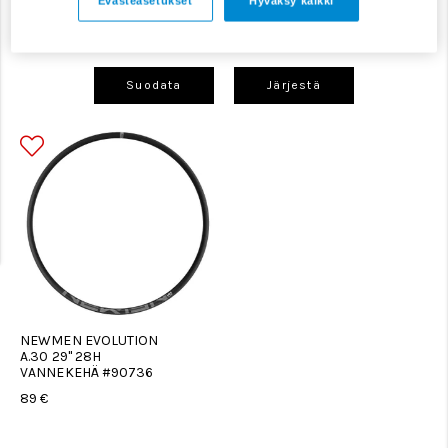
Evästeasetukset
Hyväksy kaikki
Vannekehät
Suodata
Järjestä
NEWMEN EVOLUTION
A.30 29" 28H
VANNEKEHÄ #90736
89 €