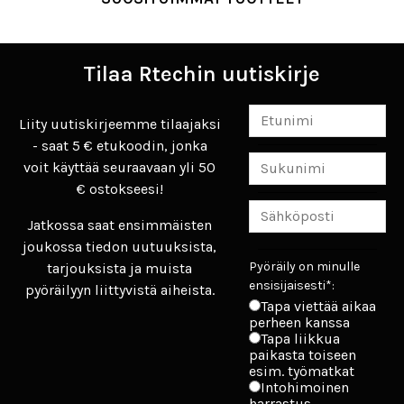
Tilaa Rtechin uutiskirje
Liity uutiskirjeemme tilaajaksi
- saat 5 € etukoodin, jonka
voit käyttää seuraavaan yli 50
€ ostokseesi!
Jatkossa saat ensimmäisten
joukossa tiedon uutuuksista,
Pyöräily on minulle
tarjouksista ja muista
ensisijaisesti*:
pyöräilyyn liittyvistä aiheista.
Tapa viettää aikaa
perheen kanssa
Tapa liikkua
paikasta toiseen
esim. työmatkat
Intohimoinen
harrastus