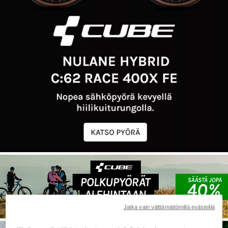
Jatka vain välttämättömillä evästeillä