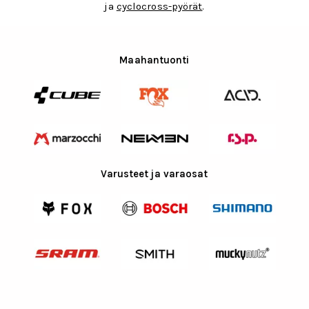
ja
cyclocross-pyörät
.
Maahantuonti
Varusteet ja varaosat