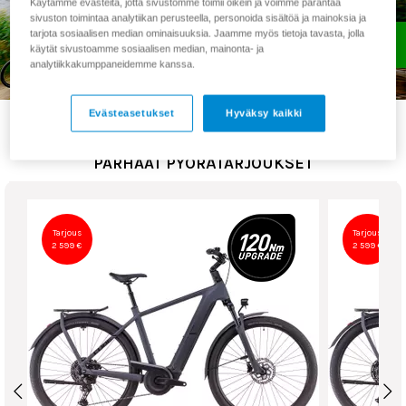
Käytämme evästeitä, jotta sivustomme toimii oikein ja voimme parantaa
sivuston toimintaa analytiikan perusteella, personoida sisältöä ja mainoksia ja
tarjota sosiaalisen median ominaisuuksia. Jaamme myös tietoja tavasta, jolla
käytät sivustoamme sosiaalisen median, mainonta- ja
analytiikkakumppaneidemme kanssa.
Evästeasetukset
Hyväksy kaikki
PARHAAT PYÖRÄTARJOUKSET
Tarjous
Tarjous
2 599 €
2 599 €