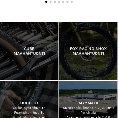
CUBE
FOX RACING SHOX
MAAHANTUONTI
MAAHANTUONTI
HUOLLOT
MYYMÄLÄ
Cube-pyörähuolto
Autokeskuksentie 7, 33960
Fox-iskarihuolto
Pirkkala
Huoltokumppanit
Avoinna ma-pe klo 11-18