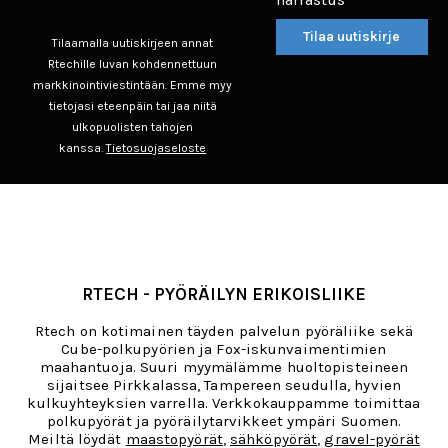
Tilaa uutiskirje
Tilaamalla uutiskirjeen annat
Rtechille luvan kohdennettuun
markkinointiviestintään. Emme myy
tietojasi eteenpäin tai jaa niitä
ulkopuolisten tahojen
kanssa.
Tietosuojaseloste
RTECH - PYÖRÄILYN ERIKOISLIIKE
Rtech on kotimainen täyden palvelun pyöräliike sekä
Cube-polkupyörien ja Fox-iskunvaimentimien
maahantuoja. Suuri myymälämme huoltopisteineen
sijaitsee Pirkkalassa, Tampereen seudulla, hyvien
kulkuyhteyksien varrella. Verkkokauppamme toimittaa
polkupyörät ja pyöräilytarvikkeet ympäri Suomen.
Meiltä löydät
maastopyörät
,
sähköpyörät
,
gravel-pyörät