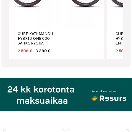
CUBE KATHMANDU
CUBE K
HYBRID ONE 600
HYBRID 
SÄHKÖPYÖRÄ
ENTRY 
2 599 €
3 399 €
2 599 €