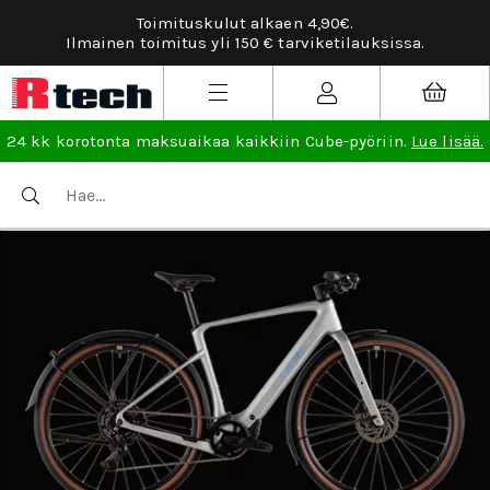
Toimituskulut alkaen 4,90€.
Ilmainen toimitus yli 150 € tarviketilauksissa.
24 kk korotonta maksuaikaa kaikkiin Cube-pyöriin.
Lue lisää.