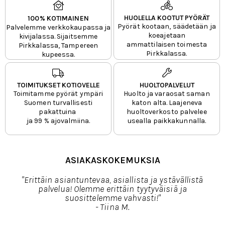
HUOLELLA KOOTUT PYÖRÄT
100% KOTIMAINEN
Pyörät kootaan, säädetään ja
Palvelemme verkkokaupassa ja
koeajetaan
kivijalassa. S
ijaitsemme
ammattilaisen toimesta
Pirkkalassa, Tampereen
Pirkkalassa.
kupeessa.
TOIMITUKSET KOTIOVELLE
HUOLTOPALVELUT
Toimitamme pyörät ympäri
Huolto ja varaosat saman
Suomen turvallisesti
katon alta. Laajeneva
pakattuina
huoltoverkosto palvelee
ja 99 % ajovalmiina.
usealla paikkakunnalla.
ASIAKASKOKEMUKSIA
"Erittäin asiantuntevaa, asiallista ja ystävällistä
palvelua! Olemme erittäin tyytyväisiä ja
suosittelemme vahvasti!"
- Tiina M.