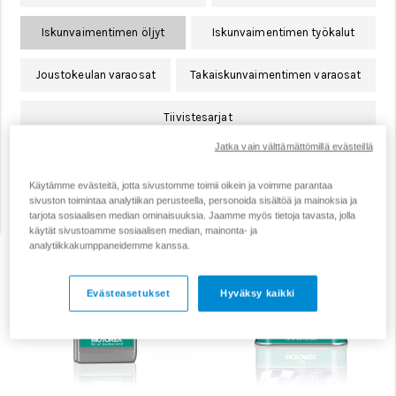
Iskunvaimentimen öljyt
Iskunvaimentimen työkalut
Joustokeulan varaosat
Takaiskunvaimentimen varaosat
Tiivistesarjat
Jatka vain välttämättömillä evästeillä
Suodata
Järjestä
Käytämme evästeitä, jotta sivustomme toimii oikein ja voimme parantaa
sivuston toimintaa analytiikan perusteella, personoida sisältöä ja mainoksia ja
tarjota sosiaalisen median ominaisuuksia. Jaamme myös tietoja tavasta, jolla
käytät sivustoamme sosiaalisen median, mainonta- ja
analytiikkakumppaneidemme kanssa.
Evästeasetukset
Hyväksy kaikki