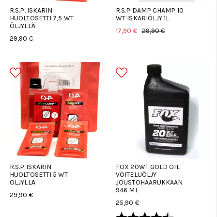
R.S.P. ISKARIN
R.S.P DAMP CHAMP 10
HUOLTOSETTI 7,5 WT
WT ISKARIÖLJY 1L
ÖLJYLLÄ
17,90 €
29,90 €
29,90 €
R.S.P ISKARIN
FOX 20WT GOLD OIL
HUOLTOSETTI 5 WT
VOITELUÖLJY
ÖLJYLLÄ
JOUSTOHAARUKKAAN
946 ML
29,90 €
25,90 €
Arvio:
4.9 5:sta tä