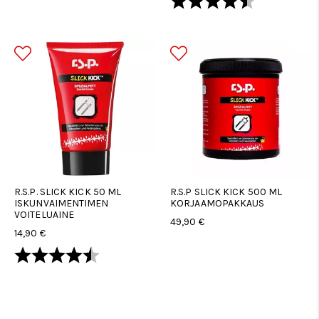
R.S.P. SLICK KICK 50 ML
R.S.P SLICK KICK 500 ML
ISKUNVAIMENTIMEN
KORJAAMOPAKKAUS
VOITELUAINE
49,90 €
14,90 €
Arvio:
4.7 5:sta tähdestä