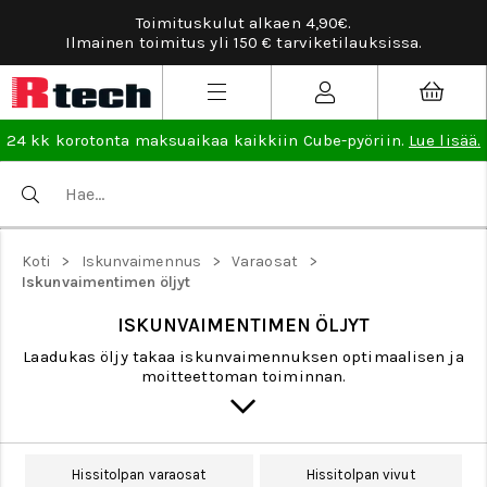
Toimituskulut alkaen 4,90€.
Ilmainen toimitus yli 150 € tarviketilauksissa.
24 kk korotonta maksuaikaa kaikkiin Cube-pyöriin.
Lue lisää.
>
>
>
Koti
Iskunvaimennus
Varaosat
Iskunvaimentimen öljyt
ISKUNVAIMENTIMEN ÖLJYT
Laadukas öljy takaa iskunvaimennuksen optimaalisen ja
moitteettoman toiminnan.
Hissitolpan varaosat
Hissitolpan vivut