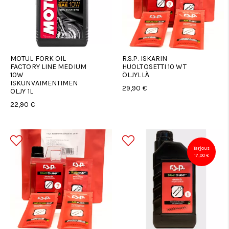
MOTUL FORK OIL
R.S.P. ISKARIN
FACTORY LINE MEDIUM
HUOLTOSETTI 10 WT
10W
ÖLJYLLÄ
ISKUNVAIMENTIMEN
29,90 €
ÖLJY 1L
22,90 €
Tarjous
17,90 €