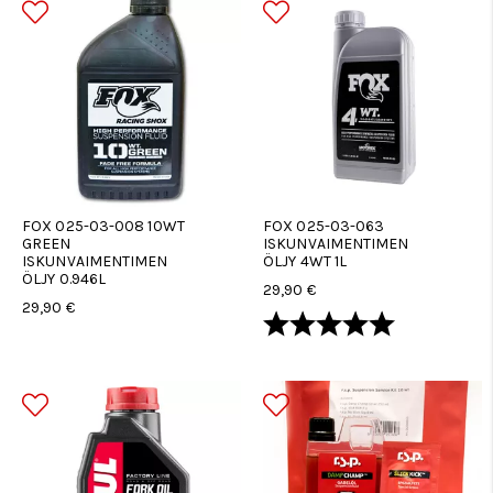
FOX 025-03-008 10WT
FOX 025-03-063
GREEN
ISKUNVAIMENTIMEN
ISKUNVAIMENTIMEN
ÖLJY 4WT 1L
ÖLJY 0.946L
29,90 €
29,90 €
Arvio:
5.0 5:sta tä