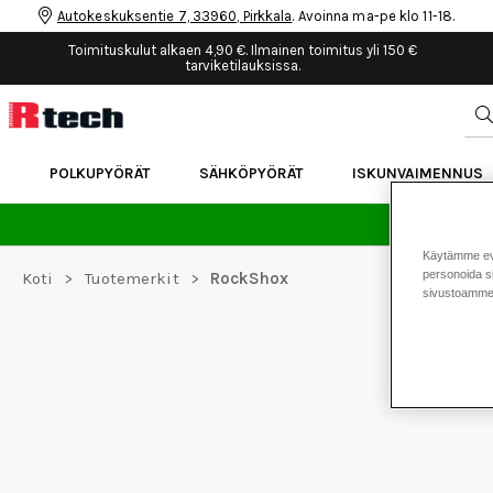
Autokeskuksentie 7, 33960, Pirkkala
. Avoinna ma-pe klo 11-18.
Toimituskulut alkaen 4,90 €. Ilmainen toimitus yli 150 €
tarviketilauksissa.
POLKUPYÖRÄT
SÄHKÖPYÖRÄT
ISKUNVAIMENNUS
24 
Käytämme eväs
personoida si
Koti
>
Tuotemerkit
>
RockShox
sivustoamme 