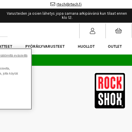
rtech@rtech.fi
Varusteiden ja osien lähetys jopa samana arkipäivänä kun tilaat ennen
klo 12.
ATTEET
PYÖRÄILYVARUSTEET
HUOLLOT
OUTLET
ättömillä evästeillä
sää.
steella,
 jolla käytät