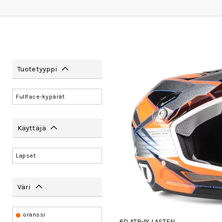
Tuotetyyppi
Fullface-kypärät
Käyttäjä
Lapset
Väri
oranssi
6D ATR-1Y LASTEN