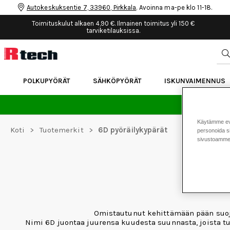
Autokeskuksentie 7, 33960, Pirkkala
. Avoinna ma-pe klo 11-18.
Toimituskulut alkaen 4,90 €. Ilmainen toimitus yli 150 €
tarviketilauksissa.
POLKUPYÖRÄT
SÄHKÖPYÖRÄT
ISKUNVAIMENNUS
24 
Käytämme eväs
Koti
>
Tuotemerkit
>
6D pyöräilykypärät
personoida si
sivustoamme 
Omistautunut kehittämään pään suojaus
Nimi 6D juontaa juurensa kuudesta suunnasta, joista tul