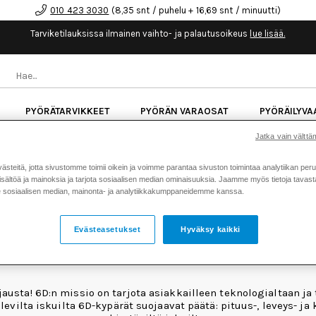
010 423 3030
(8,35 snt / puhelu + 16,69 snt / minuutti)
Tarviketilauksissa ilmainen vaihto- ja palautusoikeus
lue lisää.
PYÖRÄTARVIKKEET
PYÖRÄN VARAOSAT
PYÖRÄILYVA
Jatka vain välttäm
kk korotonta maksuaikaa kaikkiin Cube-pyöriin.
Lue li
teitä, jotta sivustomme toimii oikein ja voimme parantaa sivuston toimintaa analytiikan peru
sältöä ja mainoksia ja tarjota sosiaalisen median ominaisuuksia. Jaamme myös tietoja tavasta,
sosiaalisen median, mainonta- ja analytiikkakumppaneidemme kanssa.
Evästeasetukset
Hyväksy kaikki
6D PYÖRÄILYKYPÄRÄT
ta! 6D:n missio on tarjota asiakkailleen teknologialtaan ja ty
evilta iskuilta 6D-kypärät suojaavat päätä: pituus-, leveys- j