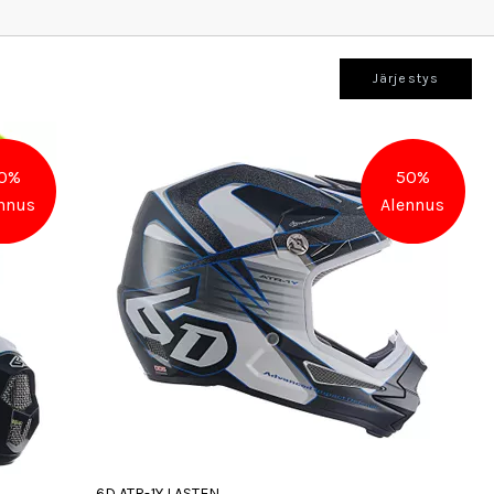
Järjestys
0%
50%
nnus
Alennus
6D ATR-1Y LASTEN