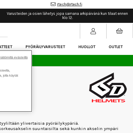
rtech@rtech.fi
Varusteiden ja osien lähetys jopa samana arkipäivänä kun tilaat ennen
klo 12.
ATTEET
PYÖRÄILYVARUSTEET
HUOLLOT
OUTLET
ättömillä evästeillä
sää.
steella,
 jolla käytät
yliltään ylivertaisia pyöräilykypäriä.
a korkeusakselin suuntaisilta sekä kunkin akselin ympäri