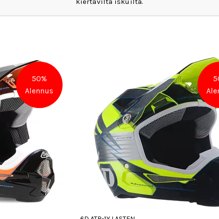
kiertäviltä iskuilta.
50%
5
Alennus
Ale
6D ATR-1Y LASTEN