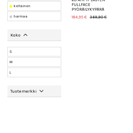
FULLFACE
keltainen
PYÖRÄILYKYPÄRÄ
harmaa
184,95 €
369,90 €
Koko
S
M
L
Tuotemerkki