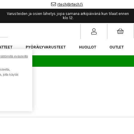
rtech@rtech.fi
Varusteiden ja osien lähetys jopa samana arkipäivänä kun tilaat ennen
klo 12.
ATTEET
PYÖRÄILYVARUSTEET
HUOLLOT
OUTLET
ättömillä evästeillä
sää.
steella,
 jolla käytät