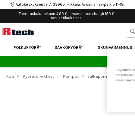
Autokeskuksentie 7, 33960, Pirkkala
. Avoinna ma-pe klo 11-18.
Toimituskulut alkaen 4,90 €. Ilmainen toimitus yli 150 €
tarviketilauksissa.
POLKUPYÖRÄT
SÄHKÖPYÖRÄT
ISKUNVAIMENNUS
24 
Käytämme eväs
personoida si
>
>
>
Koti
Pyörätarvikkeet
Pumput
Jalkapumput
sivustoamme 