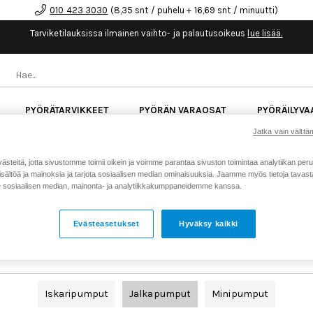
010 423 3030
(8,35 snt / puhelu + 16,69 snt / minuutti)
Tarviketilauksissa ilmainen vaihto- ja palautusoikeus
lue lisää.
PYÖRÄTARVIKKEET
PYÖRÄN VARAOSAT
PYÖRÄILYVA
Jatka vain välttäm
kk korotonta maksuaikaa kaikkiin Cube-pyöriin.
Lue li
teitä, jotta sivustomme toimii oikein ja voimme parantaa sivuston toimintaa analytiikan peru
sältöä ja mainoksia ja tarjota sosiaalisen median ominaisuuksia. Jaamme myös tietoja tavasta,
sosiaalisen median, mainonta- ja analytiikkakumppaneidemme kanssa.
JALKAPUMPUT
Evästeasetukset
Hyväksy kaikki
Jalkapumput pyörän renkaiden nopeaan täyttöön.
Iskaripumput
Jalkapumput
Minipumput