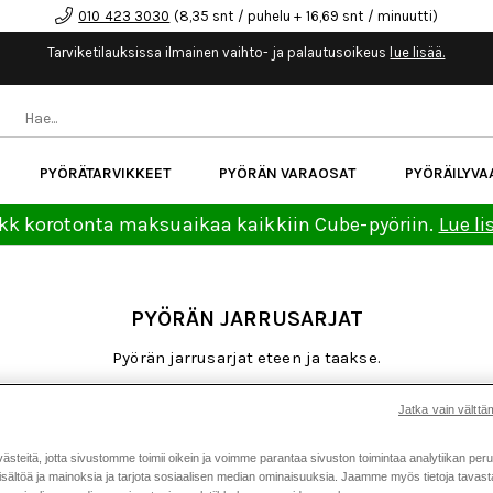
010 423 3030
(8,35 snt / puhelu + 16,69 snt / minuutti)
Tarviketilauksissa ilmainen vaihto- ja palautusoikeus
lue lisää.
PYÖRÄTARVIKKEET
PYÖRÄN VARAOSAT
PYÖRÄILYVA
kk korotonta maksuaikaa kaikkiin Cube-pyöriin.
Lue li
PYÖRÄN JARRUSARJAT
Pyörän jarrusarjat eteen ja taakse.
Jatka vain välttäm
teitä, jotta sivustomme toimii oikein ja voimme parantaa sivuston toimintaa analytiikan peru
maus
Jarrukahvat
Jarruletkut
Jarrulevyt
Jarrupalat
sältöä ja mainoksia ja tarjota sosiaalisen median ominaisuuksia. Jaamme myös tietoja tavasta,