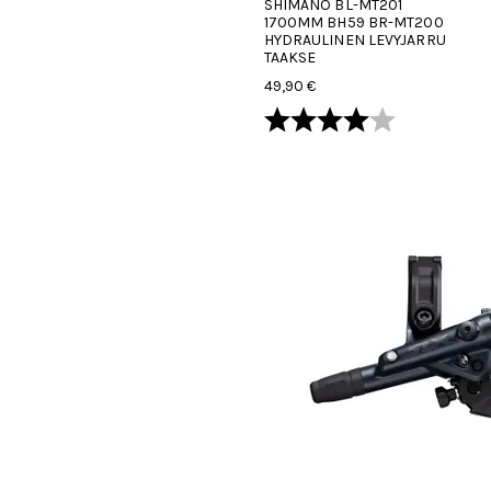
SHIMANO BL-MT201
1700MM BH59 BR-MT200
HYDRAULINEN LEVYJARRU
TAAKSE
49,90 €
Arvio:
4.0 5:sta tä