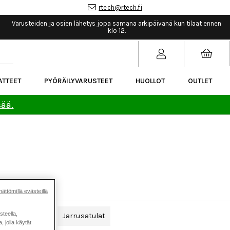
rtech@rtech.fi
Varusteiden ja osien lähetys jopa samana arkipäivänä kun tilaat ennen
klo 12.
ATTEET
PYÖRÄILYVARUSTEET
HUOLLOT
OUTLET
sää.
ättömillä evästeillä
steella,
Jarrusarjat
Jarrusatulat
 jolla käytät