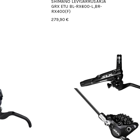
SHIMANO LEVYJARRUSARJA
GRX ETU BL-RX600-L,BR-
RX400(F)
279,90 €
hdestä