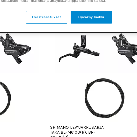
sosiaalisen median, mainonta- ja analytiikkakumppaneidemme kanssa.
Evästeasetukset
Hyväksy kaikki
SHIMANO LEVYJARRUSARJA
TAKA BL-M6100(R), BR-