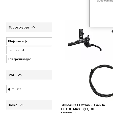
sivustoamme 
Tuotetyyppi
Etujarrusarjat
Jarrusarjat
Takajarrusarjat
Väri
musta
Koko
SHIMANO LEVYJARRUSARJA
ETU BL-M6100(L), BR-