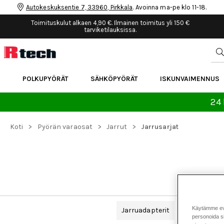
Autokeskuksentie 7, 33960, Pirkkala
. Avoinna ma-pe klo 11-18.
Toimituskulut alkaen 4,90 €. Ilmainen toimitus yli 150 €
tarviketilauksissa.
POLKUPYÖRÄT
SÄHKÖPYÖRÄT
ISKUNVAIMENNUS
24 
>
>
>
Koti
Pyörän varaosat
Jarrut
Jarrusarjat
Käytämme eväs
Jarruadapterit
Jarrujen il
personoida si