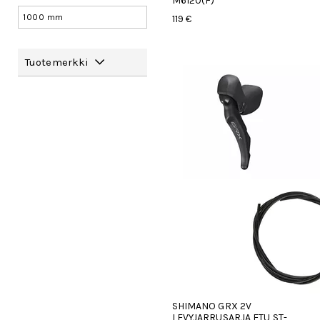
M6120(F)
1000 mm
119 €
Tuotemerkki
SHIMANO GRX 2V
LEVYJARRUSARJA ETU ST-