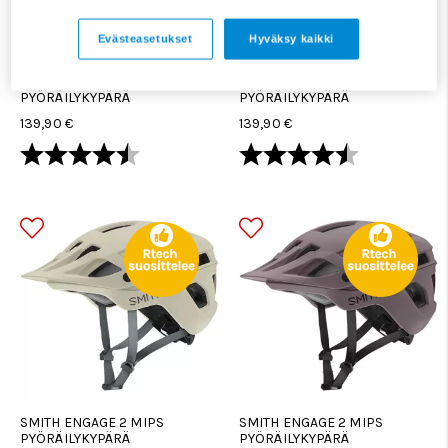
Evästeasetukset
Hyväksy kaikki
SMITH ENGAGE 2 MIPS
SMITH ENGAGE 2 MIPS
PYÖRÄILYKYPÄRÄ
PYÖRÄILYKYPÄRÄ
139,90 €
139,90 €
Arvio:
4.3 5:sta tähdestä
Arvio:
4.3 5:sta tä
SMITH ENGAGE 2 MIPS
SMITH ENGAGE 2 MIPS
PYÖRÄILYKYPÄRÄ
PYÖRÄILYKYPÄRÄ