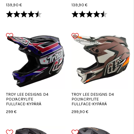
139,90 €
139,90 €
Arvio:
4.3 5:sta tähdestä
Arvio:
4.3 5:sta tä
TROY LEE DESIGNS D4
TROY LEE DESIGNS D4
POLYACRYLITE
POLYACRYLITE
FULLFACE-KYPÄRÄ
FULLFACE-KYPÄRÄ
299 €
299,90 €