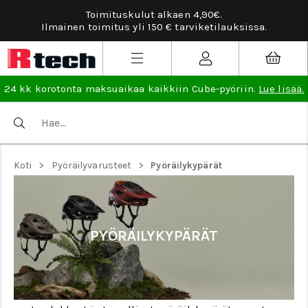
Toimituskulut alkaen 4,90€.
Ilmainen toimitus yli 150 € tarviketilauksissa.
24 kk korotonta maksuaikaa kaikkiin Cube-pyöriin.
Lue lisää.
>
>
Koti
Pyöräilyvarusteet
Pyöräilykypärät
PYÖRÄILYKYPÄRÄT