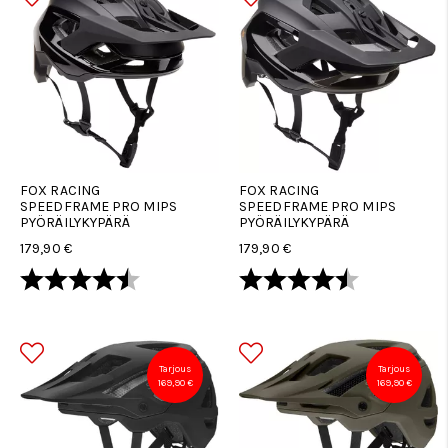
FOX RACING
FOX RACING
SPEEDFRAME PRO MIPS
SPEEDFRAME PRO MIPS
PYÖRÄILYKYPÄRÄ
PYÖRÄILYKYPÄRÄ
179,90 €
179,90 €
Arvio:
4.5 5:sta tähdestä
Arvio:
4.5 5:sta tä
Tarjous
Tarjous
169,90 €
169,90 €