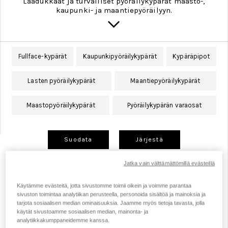
Laadukkaat ja turvalliset pyöräilykypärät maasto-,
kaupunki- ja maantiepyöräilyyn.
Fullface-kypärät
Kaupunkipyöräilykypärät
Kypäräpipot
Lasten pyöräilykypärät
Maantiepyöräilykypärät
Maastopyöräilykypärät
Pyöräilykypärän varaosat
Suodata
Järjestä
Jatka vain välttämättömillä evästeillä
Käytämme evästeitä, jotta sivustomme toimii oikein ja voimme parantaa
sivuston toimintaa analytiikan perusteella, personoida sisältöä ja mainoksia ja
tarjota sosiaalisen median ominaisuuksia. Jaamme myös tietoja tavasta, jolla
käytät sivustoamme sosiaalisen median, mainonta- ja
analytiikkakumppaneidemme kanssa.