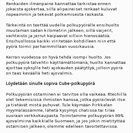
Renkaiden ilmanpaine kannattaa tarkistaa ennen
jokaista ajokertaa, sillä alipaineiset renkaat kuluvat
nopeammin ja tekevät polkemisesta raskasta.
Tärkeintä on teettää uudelle polkupyörälle ensihuolto
muutaman sadan kilometrin jälkeen, sillä vaijerit,
vaihteisto ja jarrut kaipaavat silloin hienosäätöä.
Ensihuollossa kaikki viritetään kohdilleen niin että
pyörä toimii parhaimmillaan vuosikausia.
Kerran vuodessa on hyvä tehdä isompi huolto. Jos
polkupyörä talvehtii käyttämättömänä, huolto kannattaa
ajoittaa syksylle heti ajokauden päätyttyä, jolloin pyörä
on taas keväällä heti ajovalmis.
Löydetään sinulle sopiva Cube-polkupyörä
Polkupyörän ostaminen ei tarvitse olla vaikeaa. Rtechillä
olet tekemisissä ihmisten kanssa, jotka pyöräilevät itse
ja tietävät mistä puhuvat. Tule käymään Pirkkalan
myymälässämme, lähetä kysymys chatissa tai tilaa
suoraan verkkokaupasta. Toimitamme polkupyörän 99%
ajovalmiina kaikkialle Suomeen, ja jos jokin mietityttää
ostamisen jälkeen, olemme edelleen tavoitettavissa.