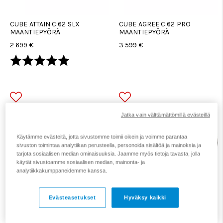
CUBE ATTAIN C:62 SLX
CUBE AGREE C:62 PRO
MAANTIEPYÖRÄ
MAANTIEPYÖRÄ
2 699 €
3 599 €
Arvio:
5.0 5:sta tähdestä
Jatka vain välttämättömillä evästeillä
Käytämme evästeitä, jotta sivustomme toimii oikein ja voimme parantaa
sivuston toimintaa analytiikan perusteella, personoida sisältöä ja mainoksia ja
tarjota sosiaalisen median ominaisuuksia. Jaamme myös tietoja tavasta, jolla
käytät sivustoamme sosiaalisen median, mainonta- ja
analytiikkakumppaneidemme kanssa.
CUBE AGREE C:62 PRO
CUBE AGREE C:62 SLX
Evästeasetukset
Hyväksy kaikki
MAANTIEPYÖRÄ
MAANTIEPYÖRÄ
3 599 €
4 299 €