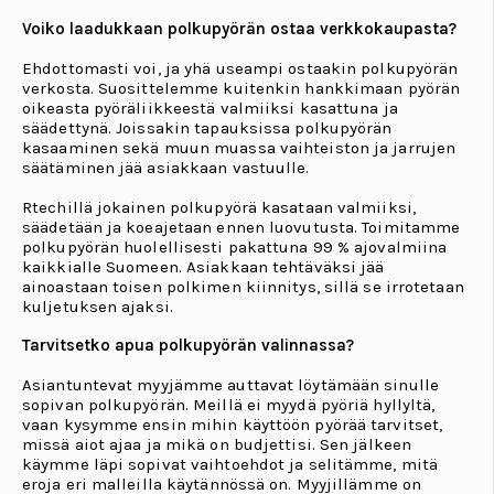
Voiko laadukkaan polkupyörän ostaa verkkokaupasta?
Ehdottomasti voi, ja yhä useampi ostaakin polkupyörän
verkosta. Suosittelemme kuitenkin hankkimaan pyörän
oikeasta pyöräliikkeestä valmiiksi kasattuna ja
säädettynä. Joissakin tapauksissa polkupyörän
kasaaminen sekä muun muassa vaihteiston ja jarrujen
säätäminen jää asiakkaan vastuulle.
Rtechillä jokainen polkupyörä kasataan valmiiksi,
säädetään ja koeajetaan ennen luovutusta. Toimitamme
polkupyörän huolellisesti pakattuna 99 % ajovalmiina
kaikkialle Suomeen. Asiakkaan tehtäväksi jää
ainoastaan toisen polkimen kiinnitys, sillä se irrotetaan
kuljetuksen ajaksi.
Tarvitsetko apua polkupyörän valinnassa?
Asiantuntevat myyjämme auttavat löytämään sinulle
sopivan polkupyörän. Meillä ei myydä pyöriä hyllyltä,
vaan kysymme ensin mihin käyttöön pyörää tarvitset,
missä aiot ajaa ja mikä on budjettisi. Sen jälkeen
käymme läpi sopivat vaihtoehdot ja selitämme, mitä
eroja eri malleilla käytännössä on. Myyjillämme on