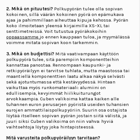
2. Mikä on pituutesi?
Polkupyörän tulee olla sopivan
kokoinen, sillä väärän kokoinen pyörä on epämukava
ajaa ja pahimmillaan aiheuttaa kipuja kehossa. Pyörän
koko ilmoitetaan yleensä kirjaimilla XS–XL tai
senttimetreissä. Voit tutustua pyöräkokoihin
oppaassamme
jo ennen kauppaan tuloa, ja myymälässä
voimme mitata sopivan koon tarkemmin.
3. Mikä on budjettisi?
Mitä vaativampaan käyttöön
polkupyörä tulee, sitä parempiin komponentteihin
kannattaa panostaa. Rennompaan kaupunki- ja
retkipyöräilyyn ei tarvitse tuhlata, mutta maastossa tai
maantiellä komponenttien laatu alkaa näkyä selvästi
sekä ajotuntumassa että kestävyydessä. Hintaan
vaikuttaa myös runkomateriaali: alumiini on
edullisempia, kevyimmät hiilikuiturungot
arvokkaampia. Cuben valikoima kattaa kaiken alle
tuhannen euron perusarjen pyöristä useiden tuhansien
eurojen ammattilaispolkupyöriin. Suurin osa ostajista
löytää itselleen sopivan pyörän jostain siitä välistä, ja
juuri siksi Cuben valikoima on niin vahva: hyviä
vaihtoehtoja löytyy joka hintapisteessä.
Mitä varusteita polkupyöräilyyn tarvitaan?