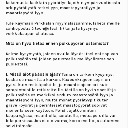
kokemusta kaikkiin pyöräilyn lajeihin ympärivuotisesta
arkipyöräilystä retkeilyyn, maastopyöräilyyn ja
maantiepyöräilyyn.
Tule käymään Pirkkalan
myymälässämme
, lähetä meille
sähköpostia (rtech@rtech.fi) tai jätä kysymys
verkkokaupan chatissa.
Mitä on hyvä tietää ennen polkupyörän ostamista?
Kolme kysymystä, joiden avulla löydät itsellesi sopivan
polkupyörän tai joiden perusteella me löydämme sen
puolestasi.
1. Missä aiot pääosin ajaa?
Tämä on tärkein kysymys,
koska se määrittää kaiken. Kaupunkiajoon sopii eri
pyörä kuin metsäpoluille, ja maantieajoon eri kuin
sorapintaisille retkireiteille. Meillä on hyvin spesifejä
polkupyöriä esimerkiksi enduro-maastopyöräilyyn ja
maantiepyöräilyyn, mutta monet pyörätyypit kuten
gravel-pyörät ja perinteiset maastopyörät sopivat
monenlaiseen käyttöön. Pohdi, ajatko eniten
kaupungissa, maantiellä, soratiellä, metsäpoluilla vai
bikeparkissa. Jos et ole varma, kerro meille ja autamme
selvittämään.