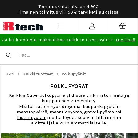
Toimituskulut alkaen 4,90€.
Ilmainen toimitus yli 150 € tarviketilauksissa.
24 kk korotonta maksuaikaa kaikkiin Cube-pyöriin.
Lue lisää.
>
>
Koti
Kaikki tuotteet
Polkupyörät
POLKUPYÖRÄT
Kaikkia Cube-polkupyöriä yhdistää tinkimätön laatu ja
huipputason viimeistely.
Etsitpä sitten
hybridipyörää
,
kaupunkipyörää
,
maastopyörää
,
maantiepyörää
,
gravel-pyörää
tai
lastenpyörää
, meiltä löydät sopivan fillarin niin
aloittelijalle kuin ammattilaiselle.