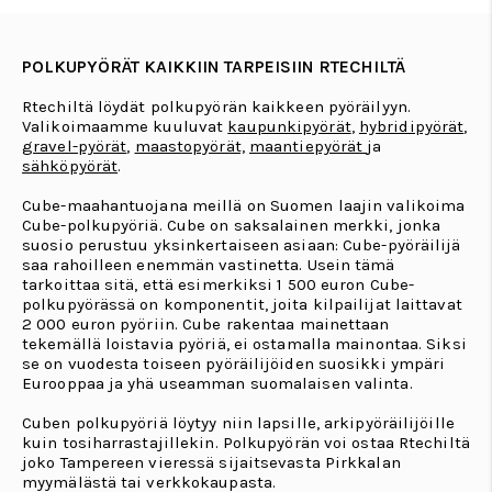
POLKUPYÖRÄT KAIKKIIN TARPEISIIN RTECHILTÄ
Rtechiltä löydät polkupyörän kaikkeen pyöräilyyn.
Valikoimaamme kuuluvat
kaupunkipyörät
,
hybridipyörät
,
gravel-pyörät
,
maastopyörät,
maantiepyörät
ja
sähköpyörät
.
Cube-maahantuojana meillä on Suomen laajin valikoima
Cube-polkupyöriä. Cube on saksalainen merkki, jonka
suosio perustuu yksinkertaiseen asiaan: Cube-pyöräilijä
saa rahoilleen enemmän vastinetta. Usein tämä
tarkoittaa sitä, että esimerkiksi 1 500 euron Cube-
polkupyörässä on komponentit, joita kilpailijat laittavat
2 000 euron pyöriin. Cube rakentaa mainettaan
tekemällä loistavia pyöriä, ei ostamalla mainontaa. Siksi
se on vuodesta toiseen pyöräilijöiden suosikki ympäri
Eurooppaa ja yhä useamman suomalaisen valinta.
Cuben polkupyöriä löytyy niin lapsille, arkipyöräilijöille
kuin tosiharrastajillekin. Polkupyörän voi ostaa Rtechiltä
joko Tampereen vieressä sijaitsevasta Pirkkalan
myymälästä tai verkkokaupasta.