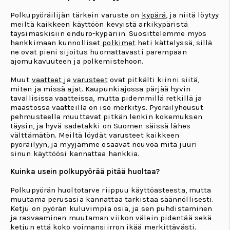
Polkupyöräilijän tärkein varuste on
kypärä
, ja niitä löytyy
meiltä kaikkeen käyttöön kevyistä arkikypäristä
täysimaskisiin enduro-kypäriin. Suosittelemme myös
hankkimaan kunnolliset
polkimet
heti kättelyssä, sillä
ne ovat pieni sijoitus huomattavasti parempaan
ajomukavuuteen ja polkemistehoon.
Muut
vaatteet
ja
varusteet
ovat pitkälti kiinni siitä,
miten ja missä ajat. Kaupunkiajossa pärjää hyvin
tavallisissa vaatteissa, mutta pidemmillä retkillä ja
maastossa vaatteilla on iso merkitys. Pyöräilyhousut
pehmusteella muuttavat pitkän lenkin kokemuksen
täysin, ja hyvä sadetakki on Suomen säissä lähes
välttämätön. Meiltä löydät varusteet kaikkeen
pyöräilyyn, ja myyjämme osaavat neuvoa mitä juuri
sinun käyttöösi kannattaa hankkia.
Kuinka usein polkupyörää pitää huoltaa?
Polkupyörän huoltotarve riippuu käyttöasteesta, mutta
muutama perusasia kannattaa tarkistaa säännöllisesti.
Ketju on pyörän kuluvimpia osia, ja sen puhdistaminen
ja rasvaaminen muutaman viikon välein pidentää sekä
ketjun että koko voimansiirron ikää merkittävästi.