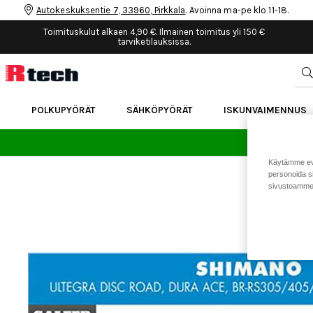
Autokeskuksentie 7, 33960, Pirkkala
. Avoinna ma-pe klo 11-18.
Toimituskulut alkaen 4,90 €. Ilmainen toimitus yli 150 €
tarviketilauksissa.
POLKUPYÖRÄT
SÄHKÖPYÖRÄT
ISKUNVAIMENNUS
24 
Käytämme eväs
personoida si
sivustoamme 