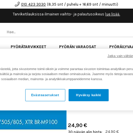
010 423 3030
(8,35 snt / puhelu + 16,69 snt / minuutti)
Tarviketilauksissa ilmainen vaihto- ja palautusoikeus
lue lisää.
PYÖRÄTARVIKKEET
PYÖRÄN VARAOSAT
PYÖRÄILYVA
Jatka vain välttäm
kk korotonta maksuaikaa kaikkiin Cube-pyöriin.
Lue li
teitä, jotta sivustomme toimii oikein ja voimme parantaa sivuston toimintaa analytiikan peru
sältöä ja mainoksia ja tarjota sosiaalisen median ominaisuuksia. Jaamme myös tietoja tavasta,
sosiaalisen median, mainonta- ja analytiikkakumppaneidemme kanssa.
Koti
Kaikki tuotteet
Pyörän v
>
>
GALFER JARRUPALA ROAD
Evästeasetukset
Hyväksy kaikki
TIAGRA, GRX
Tuotenumero: 23867
24,90 €
24,90 €
30 päivän alin hinta: