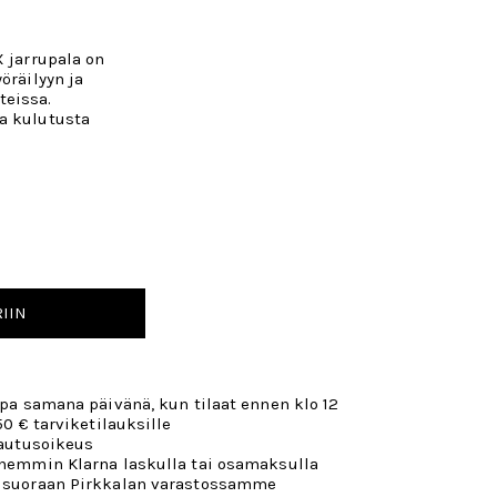
X jarrupala on
öräilyyn ja
teissa.
a kulutusta
IIN
opa samana päivänä, kun tilaat ennen klo 12
50 € tarviketilauksille
lautusoikeus
öhemmin Klarna laskulla tai osamaksulla
 suoraan Pirkkalan varastossamme