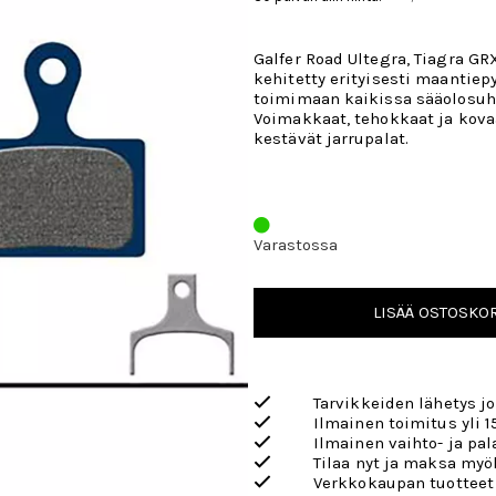
Galfer Road Ultegra, Tiagra GR
kehitetty erityisesti maantiepy
toimimaan kaikissa sääolosuh
Voimakkaat, tehokkaat ja kova
kestävät jarrupalat.
Varastossa
LISÄÄ OSTOSKOR
Tarvikkeiden lähetys j
Ilmainen toimitus yli 1
Ilmainen vaihto- ja pa
Tilaa nyt ja maksa my
Verkkokaupan tuotteet