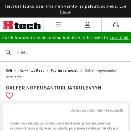
Tarviketilauksissa ilmainen vaihto- ja palautusoikeus.
Lue
lisää
.
24 kk korotonta maksuaikaa kaikkiin Cube-pyöriin.
Lue lisää.
Koti
Kaikki tuotteet
Pyörän varaosat
Galfer nopeusanturi
>
>
>
jarrulevyyn
GALFER NOPEUSANTURI JARRULEVYYN
Tuotenumero: 21889
Jatka vain välttämättömillä evästeillä
Käytämme evästeitä, jotta sivustomme toimii oikein ja voimme parantaa
sivuston toimintaa analytiikan perusteella, personoida sisältöä ja mainoksia ja