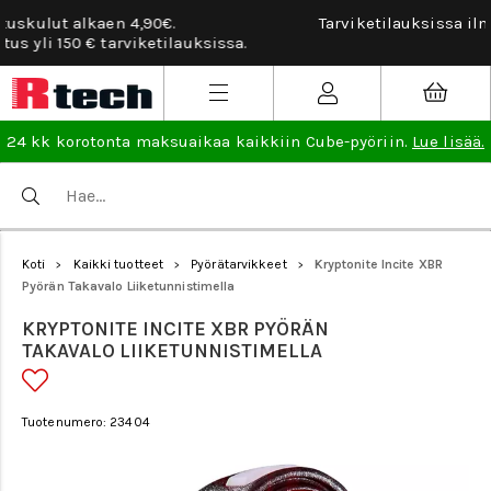
Tarviketilauksissa ilmainen vaihto- ja palautusoikeus.
Lue
lisää
.
24 kk korotonta maksuaikaa kaikkiin Cube-pyöriin.
Lue lisää.
Koti
Kaikki tuotteet
Pyörätarvikkeet
Kryptonite Incite XBR
>
>
>
Pyörän Takavalo Liiketunnistimella
KRYPTONITE INCITE XBR PYÖRÄN
TAKAVALO LIIKETUNNISTIMELLA
Tuotenumero: 23404