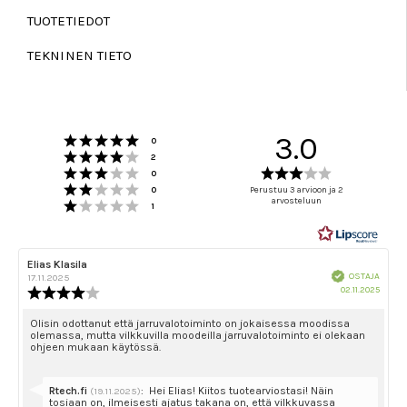
TUOTETIEDOT
TEKNINEN TIETO
Arvio 5 5:sta tähdestä
3.0
Äänet
0
Arvio 4 5:sta tähdestä
Äänet
2
Arvio 3 5:sta tähdestä
Arvio
Äänet
0
Arvio 2 5:sta tähdestä
3.0
Äänet
0
Perustuu 3 arvioon ja 2
Arvio 1 5:sta tähdestä
arvosteluun
5:sta
Äänet
1
tähdestä
Arvostelun
Elias Klasila
Arvostelun
Vahvistettu
kirjoittaja:
päivämäärä:
OSTAJA
17.11.2025
Ostok
02.11.2025
Arvostelun
päivä
luokitus:
4.0
Arvostelun
Olisin odottanut että jarruvalotoiminto on jokaisessa moodissa
olemassa, mutta vilkkuvilla moodeilla jarruvalotoiminto ei olekaan
5:sta
teksti:
ohjeen mukaan käytössä.
tähdestä
Vastaa:
Rtech.fi
:
Hei Elias! Kiitos tuotearviostasi! Näin
(19.11.2025)
tosiaan on, ilmeisesti ajatus takana on, että vilkkuvassa