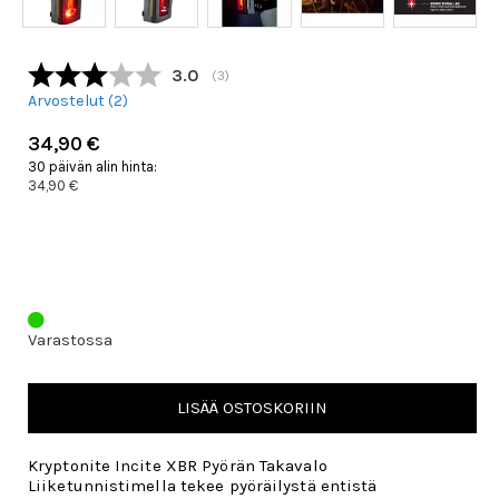
Keskimääräinen luokitus:
3.0
(
äänet:
3
)
Arvostelut (
2
)
34,90 €
30 päivän alin hinta:
34,90 €
Varastossa
LISÄÄ OSTOSKORIIN
Kryptonite Incite XBR Pyörän Takavalo
Liiketunnistimella tekee pyöräilystä entistä