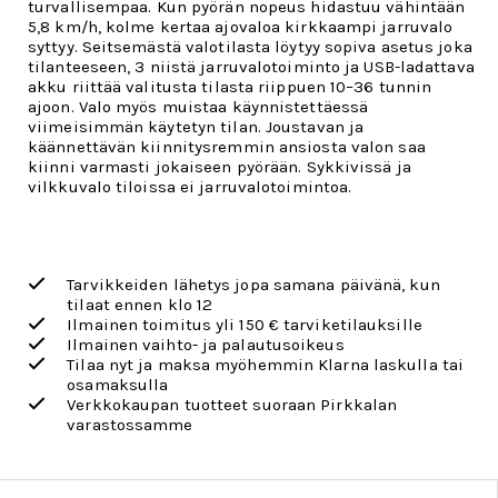
turvallisempaa. Kun pyörän nopeus hidastuu vähintään
5,8 km/h, kolme kertaa ajovaloa kirkkaampi jarruvalo
syttyy. Seitsemästä valotilasta löytyy sopiva asetus joka
tilanteeseen, 3 niistä jarruvalotoiminto ja USB-ladattava
akku riittää valitusta tilasta riippuen 10–36 tunnin
ajoon. Valo myös muistaa käynnistettäessä
viimeisimmän käytetyn tilan. Joustavan ja
käännettävän kiinnitysremmin ansiosta valon saa
kiinni varmasti jokaiseen pyörään. Sykkivissä ja
vilkkuvalo tiloissa ei jarruvalotoimintoa.
Tarvikkeiden lähetys jopa samana päivänä, kun
tilaat ennen klo 12
Ilmainen toimitus yli 150 € tarviketilauksille
Ilmainen vaihto- ja palautusoikeus
Tilaa nyt ja maksa myöhemmin Klarna laskulla tai
osamaksulla
Verkkokaupan tuotteet suoraan Pirkkalan
varastossamme