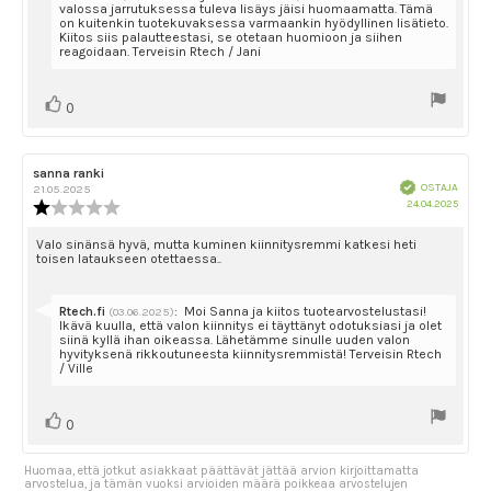
valossa jarrutuksessa tuleva lisäys jäisi huomaamatta. Tämä
on kuitenkin tuotekuvaksessa varmaankin hyödyllinen lisätieto.
Kiitos siis palautteestasi, se otetaan huomioon ja siihen
reagoidaan. Terveisin Rtech / Jani
Äänestä
Ääni(et)
0
ylöspäin
Arvostelun
sanna ranki
Arvostelun
Vahvistettu
kirjoittaja:
päivämäärä:
OSTAJA
21.05.2025
Ostok
24.04.2025
Arvostelun
päivä
luokitus:
1.0
Arvostelun
Valo sinänsä hyvä, mutta kuminen kiinnitysremmi katkesi heti
toisen lataukseen otettaessa..
5:sta
teksti:
tähdestä
Vastaa:
Rtech.fi
:
Moi Sanna ja kiitos tuotearvostelustasi!
(03.06.2025)
Ikävä kuulla, että valon kiinnitys ei täyttänyt odotuksiasi ja olet
siinä kyllä ihan oikeassa. Lähetämme sinulle uuden valon
hyvityksenä rikkoutuneesta kiinnitysremmistä! Terveisin Rtech
/ Ville
Äänestä
Ääni(et)
0
ylöspäin
Huomaa, että jotkut asiakkaat päättävät jättää arvion kirjoittamatta
arvostelua, ja tämän vuoksi arvioiden määrä poikkeaa arvostelujen