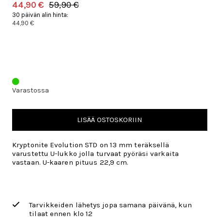
44,90 €
59,90 €
30 päivän alin hinta:
44,90 €
Varastossa
LISÄÄ OSTOSKORIIN
Kryptonite Evolution STD on 13 mm teräksellä
varustettu U-lukko jolla turvaat pyöräsi varkaita
vastaan. U-kaaren pituus 22,9 cm.
Tarvikkeiden lähetys jopa samana päivänä, kun
tilaat ennen klo 12