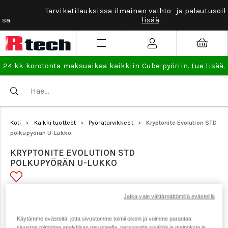
Tarviketilauksissa ilmainen vaihto- ja palautusoikeus.
Lue
lisää
.
24 kk korotonta maksuaikaa kaikkiin Cube-pyöriin.
Lue lisää.
Koti
Kaikki tuotteet
Pyörätarvikkeet
Kryptonite Evolution STD
>
>
>
polkupyörän U-Lukko
KRYPTONITE EVOLUTION STD
POLKUPYÖRÄN U-LUKKO
Tuotenumero: 18354
Jatka vain välttämättömillä evästeillä
Käytämme evästeitä, jotta sivustomme toimii oikein ja voimme parantaa
sivuston toimintaa analytiikan perusteella, personoida sisältöä ja mainoksia ja