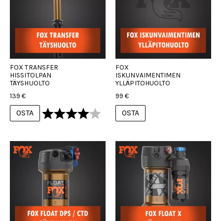
FOX TRANSFER
FOX
HISSITOLPAN
ISKUNVAIMENTIMEN
TÄYSHUOLTO
YLLÄPITOHUOLTO
139 €
99 €
Arvio:
4.0 5:sta tähdestä
OSTA
OSTA