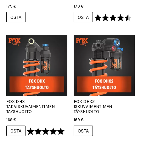
179 €
179 €
Arvio:
4.5 
OSTA
OSTA
FOX DHX
FOX DHX2
TAKAISKUVAIMENTIMEN
ISKUVAIMENTIMEN
TÄYSHUOLTO
TÄYSHUOLTO
169 €
169 €
Arvio:
5.0 5:sta tähdestä
OSTA
OSTA