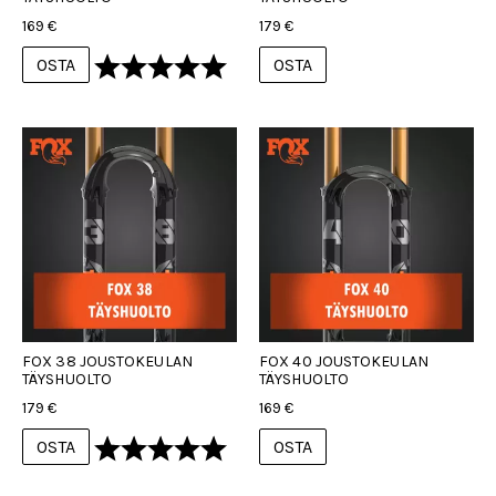
169 €
179 €
Arvio:
5.0 5:sta tähdestä
OSTA
OSTA
FOX 38 JOUSTOKEULAN
FOX 40 JOUSTOKEULAN
TÄYSHUOLTO
TÄYSHUOLTO
179 €
169 €
Arvio:
5.0 5:sta tähdestä
OSTA
OSTA