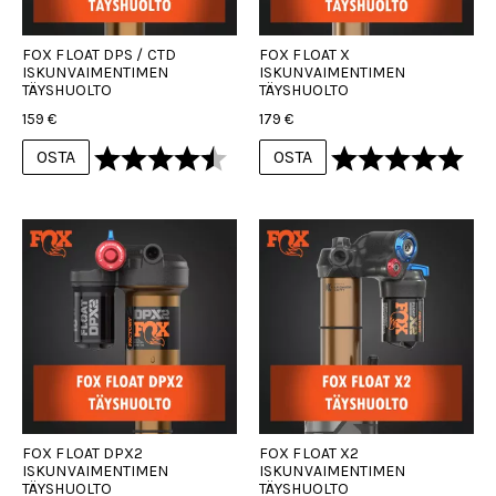
FOX FLOAT DPS / CTD
FOX FLOAT X
ISKUNVAIMENTIMEN
ISKUNVAIMENTIMEN
TÄYSHUOLTO
TÄYSHUOLTO
159 €
179 €
Arvio:
4.7 5:sta tähdestä
Arvio:
5.0 
OSTA
OSTA
FOX FLOAT DPX2
FOX FLOAT X2
ISKUNVAIMENTIMEN
ISKUNVAIMENTIMEN
TÄYSHUOLTO
TÄYSHUOLTO