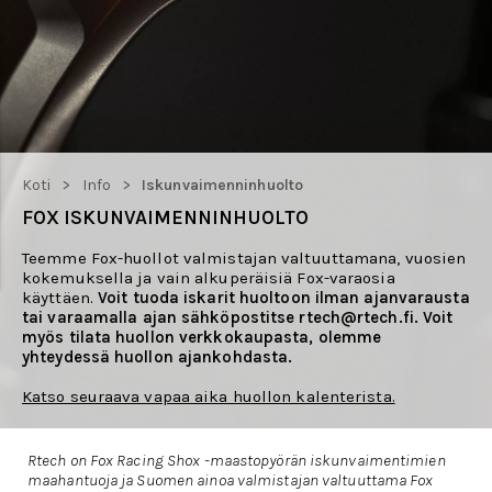
>
>
Koti
Info
Iskunvaimenninhuolto
FOX ISKUNVAIMENNINHUOLTO
Teemme Fox-huollot valmistajan valtuuttamana, vuosien
kokemuksella ja vain alkuperäisiä Fox-varaosia
käyttäen.
Voit tuoda iskarit huoltoon ilman ajanvarausta
tai varaamalla ajan sähköpostitse rtech@rtech.fi. Voit
myös tilata huollon verkkokaupasta, olemme
yhteydessä huollon ajankohdasta.
Katso seuraava vapaa aika huollon kalenterista.
Rtech on Fox Racing Shox -maastopyörän iskunvaimentimien
maahantuoja ja Suomen ainoa valmistajan valtuuttama Fox