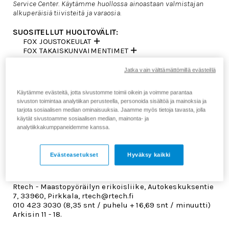
Service Center. Käytämme huollossa ainoastaan valmistajan
alkuperäisiä tiivisteitä ja varaosia.
SUOSITELLUT HUOLTOVÄLIT:
FOX JOUSTOKEULAT
FOX TAKAISKUNVAIMENTIMET
ISKAREIDEN TOIMITTAMINEN HUOLTOON:
Jatka vain välttämättömillä evästeillä
TULOSTA TÄSTÄ HUOLTOLOMAKE
TOIMITUS MYYMÄLÄÄN
Käytämme evästeitä, jotta sivustomme toimii oikein ja voimme parantaa
TOIMITUS MATKAHUOLLON TAI POSTIN KAUTTA
sivuston toimintaa analytiikan perusteella, personoida sisältöä ja mainoksia ja
TOIMITUKSEN PAKKAUS ENNEN LÄHETYSTÄ
tarjota sosiaalisen median ominaisuuksia. Jaamme myös tietoja tavasta, jolla
TOIMITUKSEN VASTAANOTTO
käytät sivustoamme sosiaalisen median, mainonta- ja
HUOLLON VALMISTUMINEN
analytiikkakumppaneidemme kanssa.
MAKSAMINEN
TAKUUEHDOT
Evästeasetukset
Hyväksy kaikki
MITEN VALITA OIKEAT FOX/MARZOCCHI VARAOSAT?
FOX HUOLLON YHTEYSTIEDOT
Rtech - Maastopyöräilyn erikoisliike, Autokeskuksentie
7, 33960, Pirkkala, rtech@rtech.fi
010 423 3030 (8,35 snt / puhelu + 16,69 snt / minuutti)
Arkisin 11 - 18.