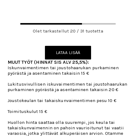
Olet tarkastellut 20 / 31 tuotetta
LATAA LISÄÄ
MUUT TYÖT (HINNAT SIS ALV 25,5%):
Iskunvaimentimen tai joustohaarukan purkaminen
pyörästä ja asentaminen takaisin 15 €
Lukitusvivullisen iskuvaimentimen tai joustohaarukan
purkaminen pyörästä ja asentaminen takaisin 20 €
Joustokeulan tai takaiskunvaimentimen pesu 10 €
Toimituskulut 15 €
Huollon hinta saattaa olla suurempi, jos keula tai
takaiskunvaimennin on pahoin vaurioitunut tai vaatii
varaosia, jotka ylittävät alkuperäisen arvion. Otamme