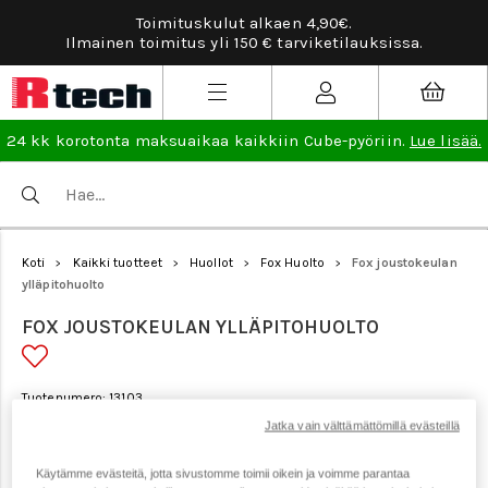
Toimituskulut alkaen 4,90€.
Ilmainen toimitus yli 150 € tarviketilauksissa.
24 kk korotonta maksuaikaa kaikkiin Cube-pyöriin.
Lue lisää.
Koti
Kaikki tuotteet
Huollot
Fox Huolto
Fox joustokeulan
>
>
>
>
ylläpitohuolto
FOX JOUSTOKEULAN YLLÄPITOHUOLTO
Tuotenumero: 13103
Jatka vain välttämättömillä evästeillä
Käytämme evästeitä, jotta sivustomme toimii oikein ja voimme parantaa