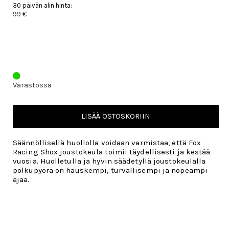
30 päivän alin hinta:
99 €
Varastossa
LISÄÄ OSTOSKORIIN
Säännöllisellä huollolla voidaan varmistaa, että Fox
Racing Shox joustokeula toimii täydellisesti ja kestää
vuosia. Huolletulla ja hyvin säädetyllä joustokeulalla
polkupyörä on hauskempi, turvallisempi ja nopeampi
ajaa.