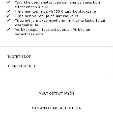
Tarvikkeiden lähetys jopa samana päivänä, kun
tilaat ennen klo 12
Ilmainen toimitus yli 150 € tarviketilauksille
Ilmainen vaihto- ja palautusoikeus
Tilaa nyt ja maksa myöhemmin Klarna laskulla tai
osamaksulla
Verkkokaupan tuotteet suoraan Pirkkalan
varastossamme
TUOTETIEDOT
TEKNINEN TIETO
MUUT OSTIVAT MYÖS
SAMANKALTAISIA TUOTTEITA