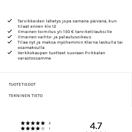
Tarvikkeiden lähetys jopa samana päivänä, kun
tilaat ennen klo 12
Ilmainen toimitus yli 150 € tarviketilauksille
Ilmainen vaihto- ja palautusoikeus
Tilaa nyt ja maksa myöhemmin Klarna laskulla tai
osamaksulla
Verkkokaupan tuotteet suoraan Pirkkalan
varastossamme
TUOTETIEDOT
TEKNINEN TIETO
Arvio 5 5:sta tähdestä
4.7
Äänet
2
Arvio 4 5:sta tähdestä
Äänet
1