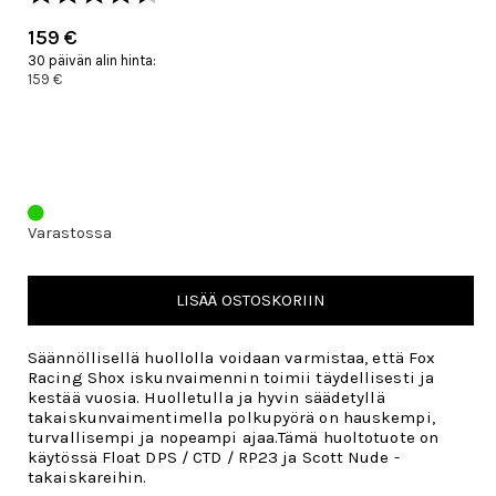
159 €
30 päivän alin hinta:
159 €
Varastossa
LISÄÄ OSTOSKORIIN
Säännöllisellä huollolla voidaan varmistaa, että Fox
Racing Shox iskunvaimennin toimii täydellisesti ja
kestää vuosia. Huolletulla ja hyvin säädetyllä
takaiskunvaimentimella polkupyörä on hauskempi,
turvallisempi ja nopeampi ajaa.Tämä huoltotuote on
käytössä Float DPS / CTD / RP23 ja Scott Nude -
takaiskareihin.