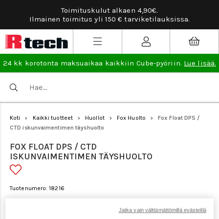
Toimituskulut alkaen 4,90€.
Ilmainen toimitus yli 150 € tarviketilauksissa.
24 kk korotonta maksuaikaa kaikkiin Cube-pyöriin.
Lue lisää.
Koti
Kaikki tuotteet
Huollot
Fox Huolto
Fox Float DPS /
>
>
>
>
CTD iskunvaimentimen täyshuolto
FOX FLOAT DPS / CTD
ISKUNVAIMENTIMEN TÄYSHUOLTO
Tuotenumero: 18216
Jatka vain välttämättömillä evästeillä