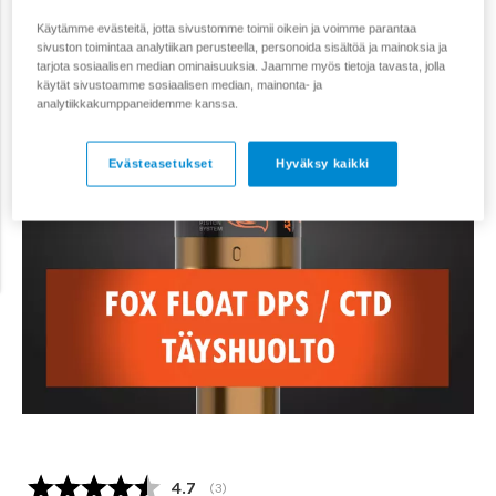
Käytämme evästeitä, jotta sivustomme toimii oikein ja voimme parantaa
sivuston toimintaa analytiikan perusteella, personoida sisältöä ja mainoksia ja
tarjota sosiaalisen median ominaisuuksia. Jaamme myös tietoja tavasta, jolla
käytät sivustoamme sosiaalisen median, mainonta- ja
analytiikkakumppaneidemme kanssa.
Evästeasetukset
Hyväksy kaikki
Keskimääräinen luokitus:
4.7
(
äänet:
3
)