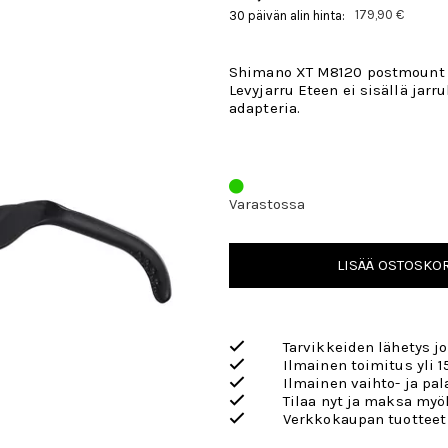
179,90 €
30 päivän alin hinta:
Shimano XT M8120 postmount 
Levyjarru Eteen ei sisällä jarr
adapteria.
Varastossa
LISÄÄ OSTOSKOR
Tarvikkeiden lähetys j
Ilmainen toimitus yli 1
Ilmainen vaihto- ja pa
Tilaa nyt ja maksa my
Verkkokaupan tuotteet