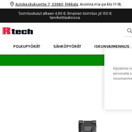
Autokeskuksentie 7, 33960, Pirkkala
. Avoinna ma-pe klo 11-18.
Toimituskulut alkaen 4,90 €. Ilmainen toimitus yli 150 €
tarviketilauksissa.
POLKUPYÖRÄT
SÄHKÖPYÖRÄT
ISKUNVAIMENNUS
24 
Käytämme eväs
personoida si
sivustoamme 