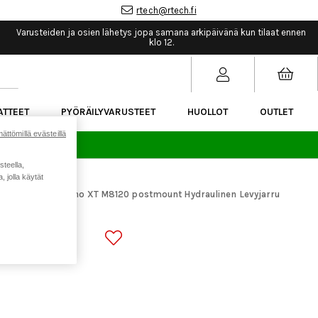
rtech@rtech.fi
Varusteiden ja osien lähetys jopa samana arkipäivänä kun tilaat ennen
klo 12.
ATTEET
PYÖRÄILYVARUSTEET
HUOLLOT
OUTLET
ättömillä evästeillä
sää.
steella,
 jolla käytät
araosat
Shimano XT M8120 postmount Hydraulinen Levyjarru
>
TMOUNT
 ETEEN