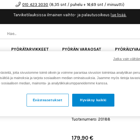
010 423 3030
(8,35 snt / puhelu + 16,69 snt / minuutti)
Tarviketilauksissa ilmainen vaihto- ja palautusoikeus
lue lisää.
PYÖRÄTARVIKKEET
PYÖRÄN VARAOSAT
PYÖRÄILYVA
Jatka vain välttäm
kk korotonta maksuaikaa kaikkiin Cube-pyöriin.
Lue li
teitä, jotta sivustomme toimii oikein ja voimme parantaa sivuston toimintaa analytiikan peru
sältöä ja mainoksia ja tarjota sosiaalisen median ominaisuuksia. Jaamme myös tietoja tavasta,
sosiaalisen median, mainonta- ja analytiikkakumppaneidemme kanssa.
Koti
Kaikki tuotteet
Pyörän v
>
>
Eteen
Evästeasetukset
Hyväksy kaikki
SHIMANO XT M8120 POS
HYDRAULINEN LEVYJARRU
Tuotenumero: 20188
179,90 €