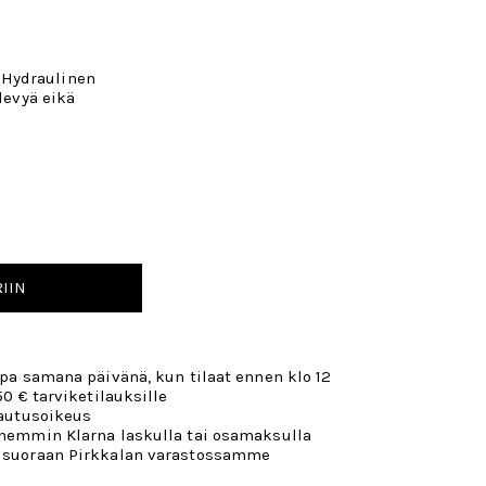
Hydraulinen
ulevyä eikä
IIN
opa samana päivänä, kun tilaat ennen klo 12
50 € tarviketilauksille
lautusoikeus
öhemmin Klarna laskulla tai osamaksulla
 suoraan Pirkkalan varastossamme