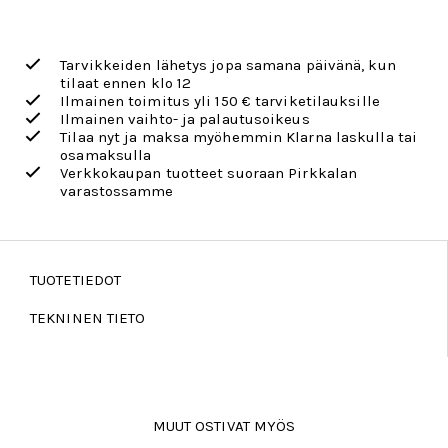
Tarvikkeiden lähetys jopa samana päivänä, kun
tilaat ennen klo 12
Ilmainen toimitus yli 150 € tarviketilauksille
Ilmainen vaihto- ja palautusoikeus
Tilaa nyt ja maksa myöhemmin Klarna laskulla tai
osamaksulla
Verkkokaupan tuotteet suoraan Pirkkalan
varastossamme
TUOTETIEDOT
TEKNINEN TIETO
MUUT OSTIVAT MYÖS