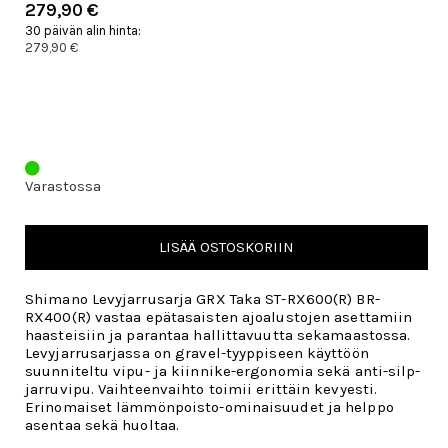
279,90 €
30 päivän alin hinta:
279,90 €
Varastossa
LISÄÄ OSTOSKORIIN
Shimano Levyjarrusarja GRX Taka ST-RX600(R) BR-
RX400(R) vastaa epätasaisten ajoalustojen asettamiin
haasteisiin ja parantaa hallittavuutta sekamaastossa.
Levyjarrusarjassa on gravel-tyyppiseen käyttöön
suunniteltu vipu- ja kiinnike-ergonomia sekä anti-silp-
jarruvipu. Vaihteenvaihto toimii erittäin kevyesti.
Erinomaiset lämmönpoisto-ominaisuudet ja helppo
asentaa sekä huoltaa.