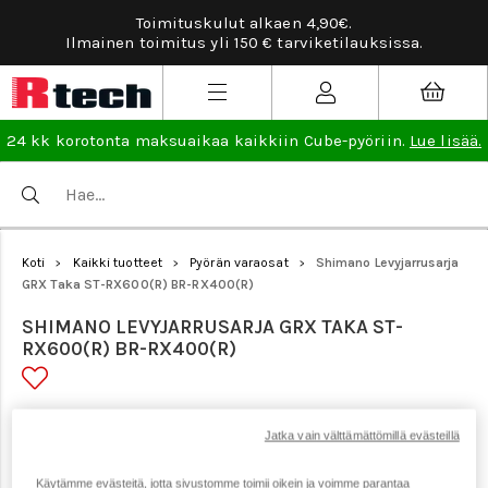
Toimituskulut alkaen 4,90€.
Tarviket
lmainen toimitus yli 150 € tarviketilauksissa.
24 kk korotonta maksuaikaa kaikkiin Cube-pyöriin.
Lue lisää.
Koti
Kaikki tuotteet
Pyörän varaosat
Shimano Levyjarrusarja
>
>
>
GRX Taka ST-RX600(R) BR-RX400(R)
SHIMANO LEVYJARRUSARJA GRX TAKA ST-
RX600(R) BR-RX400(R)
Tuotenumero: 21828
Jatka vain välttämättömillä evästeillä
Käytämme evästeitä, jotta sivustomme toimii oikein ja voimme parantaa